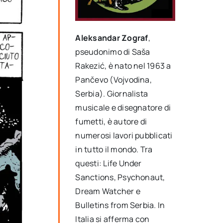
Aleksandar Zograf
,
pseudonimo di Saša
Rakezić, è nato nel 1963 a
Pančevo (Vojvodina,
Serbia). Giornalista
musicale e disegnatore di
fumetti, è autore di
numerosi lavori pubblicati
in tutto il mondo. Tra
questi: Life Under
Sanctions, Psychonaut,
Dream Watcher e
Bulletins from Serbia. In
Italia si afferma con