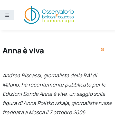
Salta
al
contenuto
Toggle
Navigation
Aree
Temi
Anna è viva
Ita
Ricerca e divulgazione
Andrea Riscassi, giornalista della RAI di
Sezioni
Milano, ha recentemente pubblicato per le
Edizioni Sonda Anna è viva, un saggio sulla
Chi siamo
figura di Anna Politkovskaja, giornalista russa
Cerca
freddata a Mosca il 7 ottobre 2006