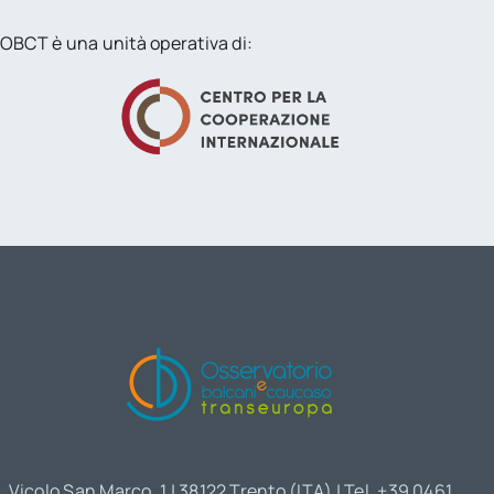
OBCT è una unità operativa di:
Vicolo San Marco, 1 | 38122 Trento (ITA) | Tel. +39 0461