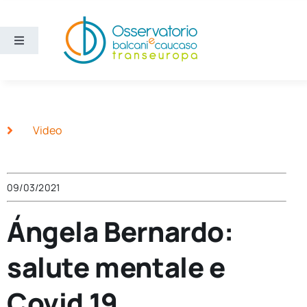
Salta
al
contenuto
Toggle
Navigation
Aree
Temi
Video
Ricerca e divulgazione
09/03/2021
Sezioni
Ángela Bernardo:
salute mentale e
Chi siamo
Covid 19
Cerca