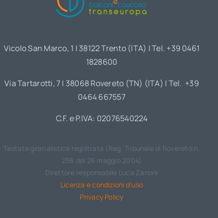
Vicolo San Marco, 1 | 38122 Trento (ITA) | Tel. +39 0461
1828600
Via Tartarotti, 7 | 38068 Rovereto (TN) (ITA) | Tel. +39
0464 667557
C.F. e P.IVA: 02076540224
Testata giornalistica registrata (Reg. Tribunale di Rovereto n.
256 del 26 maggio 2004)
Direttore responsabile Luca Zanoni
Licenza e condizioni d’uso
Privacy Policy