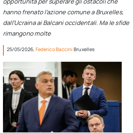
opportunità per superare gli ostacoli che
per:
hanno frenato l’azione comune a Bruxelles,
Newsletter
dall’Ucraina ai Balcani occidentali. Ma le sfide
rimangono molte
Ita
25/05/2026,
Federico Baccini
Bruxelles