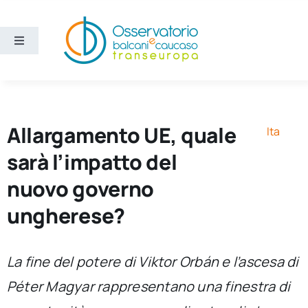
Salta
al
contenuto
Toggle
Navigation
Aree
Temi
Allargamento UE, quale
Ita
sarà l’impatto del
Ricerca e divulgazione
nuovo governo
ungherese?
Sezioni
Chi siamo
La fine del potere di Viktor Orbán e l’ascesa di
Péter Magyar rappresentano una finestra di
Cerca