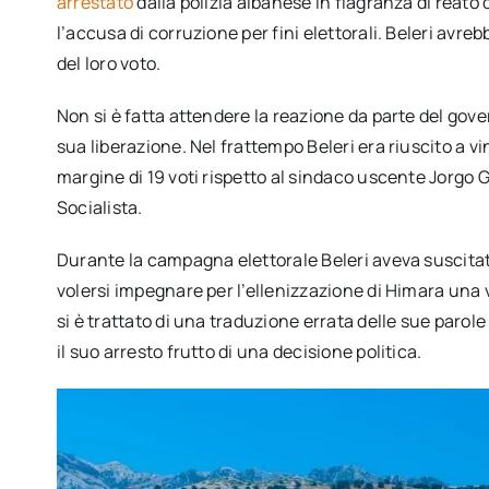
arrestato
dalla polizia albanese in flagranza di reato
l’accusa di corruzione per fini elettorali. Beleri avr
del loro voto.
Non si è fatta attendere la reazione da parte del gov
sua liberazione. Nel frattempo Beleri era riuscito a v
margine di 19 voti rispetto al sindaco uscente Jorgo G
Socialista.
Durante la campagna elettorale Beleri aveva suscita
volersi impegnare per l’ellenizzazione di Himara una v
si è trattato di una traduzione errata delle sue paro
il suo arresto frutto di una decisione politica.