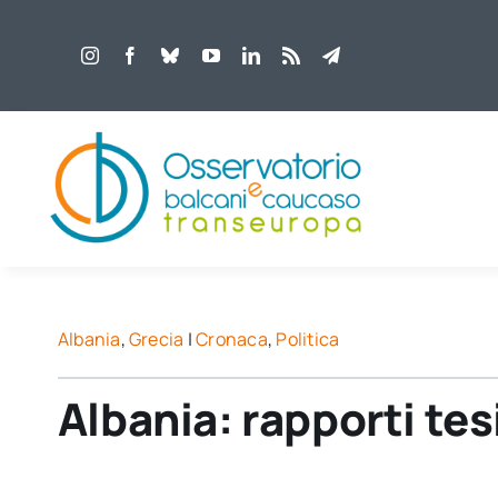
Salta
al
contenuto
Albania
,
Grecia
|
Cronaca
,
Politica
Albania: rapporti tes