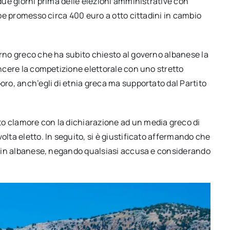
 due giorni prima delle elezioni amministrative con
ebbe promesso circa 400 euro a otto cittadini in cambio
erno greco che ha subito chiesto al governo albanese la
incere la competizione elettorale con uno stretto
oro, anch’egli di etnia greca ma supportato dal Partito
to clamore con la dichiarazione ad un media greco di
olta eletto. In seguito, si è giustificato affermando che
le in albanese, negando qualsiasi accusa e considerando