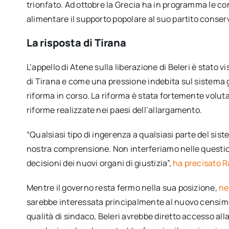
trionfato. Ad ottobre la Grecia ha in programma le co
alimentare il supporto popolare al suo partito cons
La risposta di Tirana
L’appello di Atene sulla liberazione di Beleri è stato v
di Tirana e come una pressione indebita sul sistema gi
riforma in corso. La riforma è stata fortemente voluta d
riforme realizzate nei paesi dell’allargamento.
“Qualsiasi tipo di ingerenza a qualsiasi parte del s
nostra comprensione. Non interferiamo nelle questio
decisioni dei nuovi organi di giustizia”, ​​
ha precisato 
Mentre il governo resta fermo nella sua posizione,
ne
sarebbe interessata principalmente al nuovo censime
qualità di sindaco, Beleri avrebbe diretto accesso alla