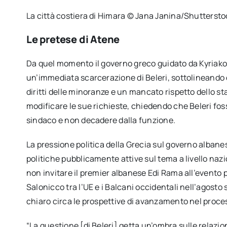
La città costiera di Himara © Jana Janina/Shuttersto
Le pretese di Atene
Da quel momento il governo greco guidato da Kyriakos 
un’immediata scarcerazione di Beleri, sottolineando 
diritti delle minoranze e un mancato rispetto dello sta
modificare le sue richieste, chiedendo che Beleri fo
sindaco e non decadere dalla funzione.
La pressione politica della Grecia sul governo albanes
politiche pubblicamente attive sul tema a livello nazi
non invitare il premier albanese Edi Rama all’evento 
Salonicco tra l’UE e i Balcani occidentali nell’agost
chiaro circa le prospettive di avanzamento nel proce
“La questione [di Beleri] getta un’ombra sulle relazioni