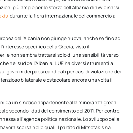
zioni più ampie per lo sforzo dell’Albania di avvicinarsi
akis
durante la fiera internazionale del commercio a
europea dell’Albania non giunge nuova, anche se fino ad
’interesse specifico della Grecia, visto il
ri e non sembra trattarsi solo di una sensibilità verso
eche nel sud dell’Albania. L’UE ha diversi strumenti a
i governi dei paesi candidati per casi di violazione dei
tenzioso bilaterale e ostacolare ancora una volta il
anni da un sindaco appartenente alla minoranza greca,
cale secondo i dati del censimento del 2011. Per contro,
onnessa all’agenda politica nazionale. Lo sviluppo della
mavera scorsa nelle quali il partito di Mitsotakis ha