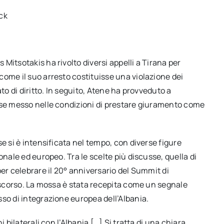
ck
Mitsotakis ha rivolto diversi appelli a Tirana per
come il suo arresto costituisse una violazione dei
to di diritto. In seguito, Atene ha provveduto a
sse messo nelle condizioni di prestare giuramento come
e si è intensificata nel tempo, con diverse figure
onale ed europeo. Tra le scelte più discusse, quella di
per celebrare il 20° anniversario del Summit di
o scorso. La mossa è stata recepita come un segnale
sso di integrazione europea dell’Albania.
 bilaterali con l’Albania […] Si tratta di una chiara