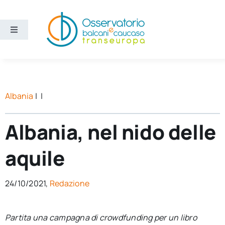
Salta
al
contenuto
Toggle
Navigation
Aree
Temi
Albania
| |
Ricerca e divulgazione
Albania, nel nido delle
aquile
Sezioni
24/10/2021,
Redazione
Chi siamo
Partita una campagna di crowdfunding per un libro
Cerca