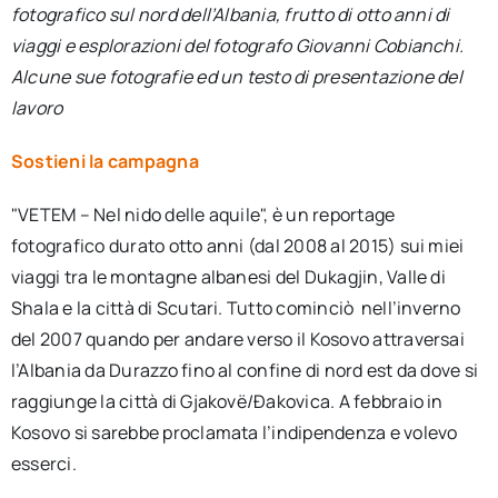
fotografico sul nord dell’Albania, frutto di otto anni di
per:
viaggi e esplorazioni del fotografo Giovanni Cobianchi.
Newsletter
Alcune sue fotografie ed un testo di presentazione del
lavoro
Ita
Sostieni la campagna
"VETEM – Nel nido delle aquile", è un reportage
fotografico durato otto anni (dal 2008 al 2015) sui miei
viaggi tra le montagne albanesi del Dukagjin, Valle di
Shala e la città di Scutari. Tutto cominciò nell’inverno
del 2007 quando per andare verso il Kosovo attraversai
l’Albania da Durazzo fino al confine di nord est da dove si
raggiunge la città di Gjakovë/Đakovica. A febbraio in
Kosovo si sarebbe proclamata l’indipendenza e volevo
esserci.