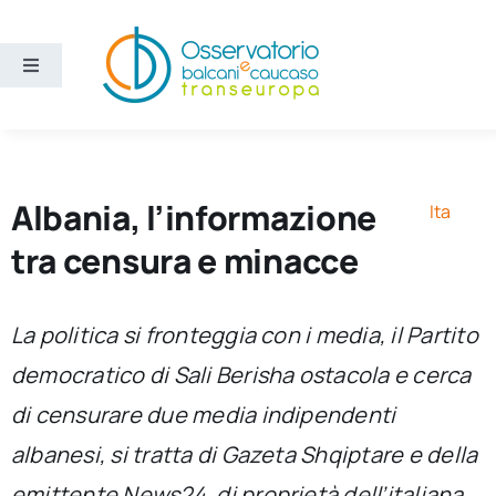
Salta
al
contenuto
Toggle
Navigation
Aree
Temi
Albania, l’informazione
Ita
tra censura e minacce
Ricerca e divulgazione
La politica si fronteggia con i media, il Partito
Sezioni
democratico di Sali Berisha ostacola e cerca
di censurare due media indipendenti
Chi siamo
albanesi, si tratta di Gazeta Shqiptare e della
Cerca
emittente News24, di proprietà dell’italiana