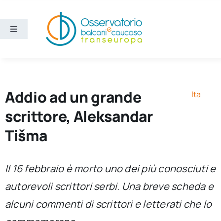
Salta
al
contenuto
Toggle
Navigation
Aree
Temi
Addio ad un grande
Ita
scrittore, Aleksandar
Ricerca e divulgazione
Tišma
Sezioni
Il 16 febbraio è morto uno dei più conosciuti e
autorevoli scrittori serbi. Una breve scheda e
Chi siamo
alcuni commenti di scrittori e letterati che lo
Cerca