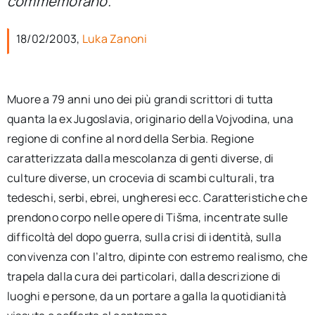
commemorano.
per:
18/02/2003,
Luka Zanoni
Newsletter
Ita
Muore a 79 anni uno dei più grandi scrittori di tutta
quanta la ex Jugoslavia, originario della Vojvodina, una
regione di confine al nord della Serbia. Regione
caratterizzata dalla mescolanza di genti diverse, di
culture diverse, un crocevia di scambi culturali, tra
tedeschi, serbi, ebrei, ungheresi ecc. Caratteristiche che
prendono corpo nelle opere di Tišma, incentrate sulle
difficoltà del dopo guerra, sulla crisi di identità, sulla
convivenza con l’altro, dipinte con estremo realismo, che
trapela dalla cura dei particolari, dalla descrizione di
luoghi e persone, da un portare a galla la quotidianità