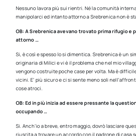
Nessuno lavora più sui rientri. Né la comunità interna
manipolarci ed intanto attorno a Srebrenica non è sta
OB: A Srebrenica avevano trovato prima rifugio e po
attorno …
Si, è così e spesso lo si dimentica. Srebrenica è un si
originaria di Milici e vi è il problema che nel mio villa
vengono costruite poche case per volta. Ma è difficile r
vicini. E’ più sicuro e ci si sente meno soli nell’affro
cose atroci.
OB: Ed in più inizia ad essere pressante la questio
occupando …
Si. Anch’io a breve, entro maggio, dovrò lasciare que
riuscita a trovare un accordo con il padrone di casa 