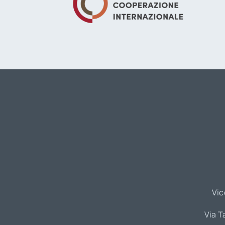
Vic
Via T