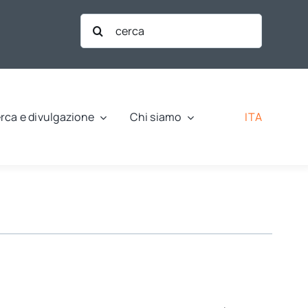
Cerca
per:
ITA
rca e divulgazione
Chi siamo