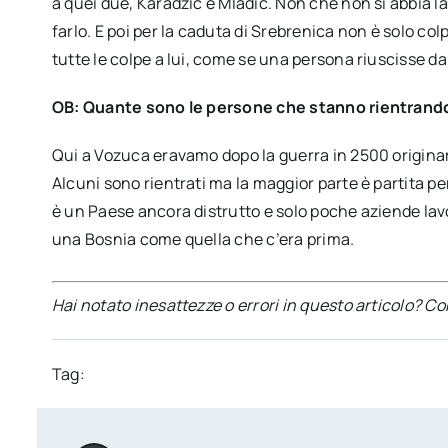
a quei due, Karadzic e Mladic. Non che non si abbia la 
farlo. E poi per la caduta di Srebrenica non è solo col
tutte le colpe a lui, come se una persona riuscisse da
OB: Quante sono le persone che stanno rientrand
Qui a Vozuca eravamo dopo la guerra in 2500 originari
Alcuni sono rientrati ma la maggior parte è partita per
è un Paese ancora distrutto e solo poche aziende la
una Bosnia come quella che c’era prima.
Hai notato inesattezze o errori in questo articolo? C
Tag: