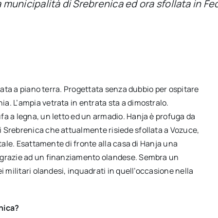
a municipalità di Srebrenica ed ora sfollata in F
tuata a piano terra. Progettata senza dubbio per ospitare
a. L’ampia vetrata in entrata sta a dimostralo.
fa a legna, un letto ed un armadio. Hanja è profuga da
 Srebrenica che attualmente risiede sfollata a Vozuce,
ntale. Esattamente di fronte alla casa di Hanja una
a grazie ad un finanziamento olandese. Sembra un
i militari olandesi, inquadrati in quell’occasione nella
.
enica?