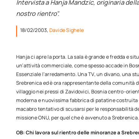
Intervista a Hanja Mandzic, originaria dell
nostro rientro".
18/02/2003,
Davide Sighele
Hanja ci apre la porta. La sala è grande e fredda e si
un’attività commerciale, come spesso accade in Bosni
Essenziale l’arredamento. Una TV, un divano, una stu
Srebrenica ed è ora rappresentante della comunità di
villaggio nei pressi di Zavidovici, Bosnia centro-orie
moderna e nuovissima fabbrica di patatine costruit
macabro tentativo di scusarsi per le responsabilità de
missione ONU, per quel che è avvenuto a Srebrenica
OB: Chi lavora sul rientro delle minoranze a Srebr