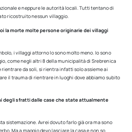
zionale e neppure le autorità locali. Tutti tentano di
to ricostruito nessun villaggio.
i la morte molte persone originarie dei villaggi
mbolo, i villaggi attorno lo sono molto meno. Io sono
ggio, come negli altri 8 della municipalità di Srebrenica
ientrare da soli, si rientra infatti solo assieme ai
ntare il trauma di rientrare in luoghi dove abbiamo subito
ni degli sfratti dalle case che state attualmente
sta sistemazione. Avrei dovuto farlo già ora ma sono
serbo. Ma a maggio devo lasciare la casa e non so