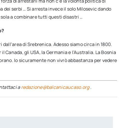
forza di arrestarli ma non c’è la volontà politica di
pa dei serbi … Si arresta invece il solo Milosevic dando
 sola a combinare tutti questi disastri …
o?
 dall’area di Srebrenica. Adesso siamo circa in 1800.
 il Canada, gli USA, la Germania e l’Australia. La Bosnia
vorano. Io sicuramente non vivrò abbastanza per vedere
ontattaci a
redazione@balcanicaucaso.org
.