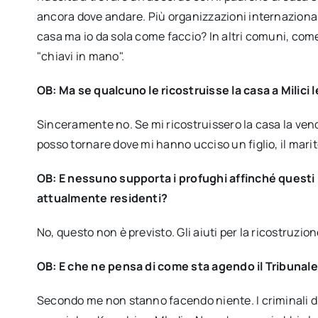
ancora dove andare. Più organizzazioni internazionali
casa ma io da sola come faccio? In altri comuni, com
"chiavi in mano".
OB: Ma se qualcuno le ricostruisse la casa a Milici 
Sinceramente no. Se mi ricostruissero la casa la ven
posso tornare dove mi hanno ucciso un figlio, il marito 
OB: E nessuno supporta i profughi affinché questi 
attualmente residenti?
No, questo non è previsto. Gli aiuti per la ricostruzio
OB: E che ne pensa di come sta agendo il Tribunale 
Secondo me non stanno facendo niente. I criminali di