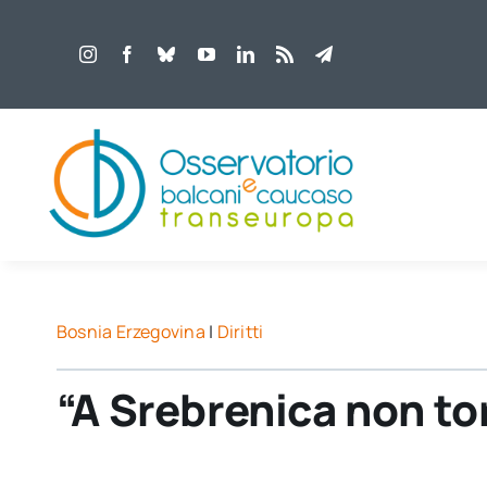
Salta
al
contenuto
Bosnia Erzegovina
|
Diritti
“A Srebrenica non to