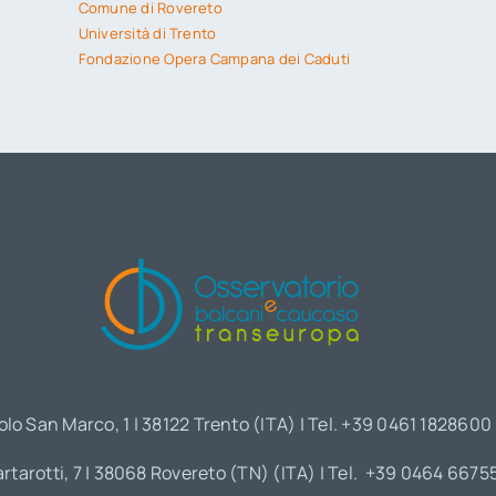
Comune di Rovereto
Università di Trento
Fondazione Opera Campana dei Caduti
olo San Marco, 1 | 38122 Trento (ITA) | Tel. +39 0461 1828600
artarotti, 7 | 38068 Rovereto (TN) (ITA) | Tel. +39 0464 6675