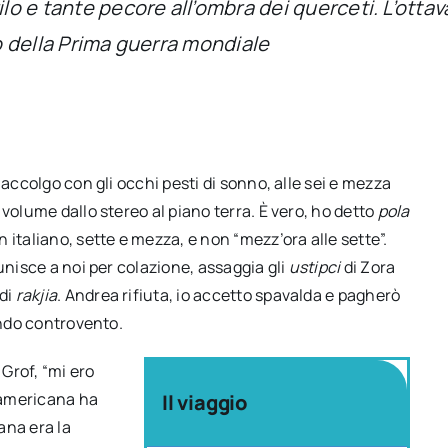
lo e tante pecore all’ombra dei querceti. L’ottava
io della Prima guerra mondiale
 accolgo con gli occhi pesti di sonno, alle sei e mezza
volume dallo stereo al piano terra. È vero, ho detto
pola
 italiano, sette e mezza, e non “mezz’ora alle sette”.
unisce a noi per colazione, assaggia gli
ustipci
di Zora
 di
rakjia
. Andrea rifiuta, io accetto spavalda e pagherò
ando controvento.
 Grof, “mi ero
’americana ha
Il viaggio
cana era la