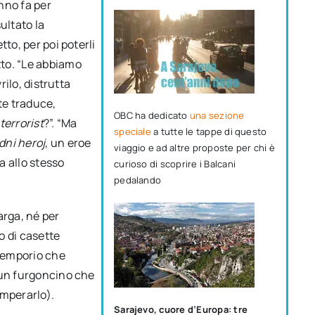
nno fa per
ultato la
to, per poi poterli
to. “Le abbiamo
rilo, distrutta
te traduce,
OBC ha dedicato
una sezione
terrorist
?”. “Ma
speciale
a tutte le tappe di questo
dni heroj
, un eroe
viaggio e ad altre proposte per chi è
a allo stesso
curioso di scoprire i Balcani
pedalando
.
arga, né per
io di casette
i emporio che
 un furgoncino che
omperarlo).
Sarajevo, cuore d’Europa: tre