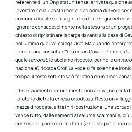
referente di un’Ong statunitense, arrivata qualche a
investire nella ricostruzione, non prima di avere cons
comunità locale su bisogni, desideri e sogni nel casset
ignorare consapevolmente nella stesura di un proget
chiesto di ripristinare la targa davanti alla casa di Gav
nell’ultima guerra”, spiega Grof. Ma quando l’interpre
l’americana sussulta: “You mean Gavrilo Princip,
the 
quale
terrorist
, le abbiamo risposto, per noi è un
naro
nazionale”, ricorda Grof. La voce si fa solenne e ironic
tempo, il testo sottinteso è “cretina di un’americana”
Il finanziamento naturalmente non arriva, né per la t
l’oratorio dietro la chiesa ortodossa. Resta un villagg
mezze diroccate, altre in ri-costruzione, una sorta d
vende tutto, dalle sementi al salume spalmabile, più
consegna il pane ogni mattina (e noi stupidi a non c