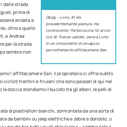
i dalla strada
guali, prima di
Obljaj – Livno, 81 km,
 essere andata a
prevalentemente pianura, ma
le, oltre a quello
controvento. Partenza ore 10, arrivo
ti, e Andrea
ore 18. Pranzo saltato, cena a Livno
ire per la strada
in un chioschetto di cevapcici,
pernottamento affittacamere San.
tappa sembra non
iamo l’affittacamere San. Il proprietario ci offre subito
i ciclisti trentini e friulani che sono passati di qui nel
 doccia stendiamo il bucato tra gli alberi, le pelli di
tricata di piastrelloni bianchi, sormontata da una sorta di
ta da bambini su jeep elettriche e zebre a dondolo, o
a uno dei bar tutti uguali stile riviera – cambia solo il