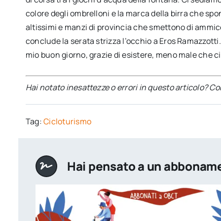
colore degli ombrelloni e la marca della birra che spo
altissimi e manzi di provincia che smettono di ammi
conclude la serata strizza l’occhio a Eros Ramazzotti.
mio buon giorno, grazie di esistere, meno male che ci 
Hai notato inesattezze o errori in questo articolo? C
Tag:
Cicloturismo
Hai pensato a un abbonam