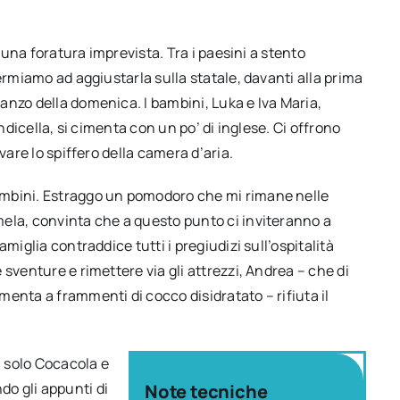
e una foratura imprevista. Tra i paesini a stento
ermiamo ad aggiustarla sulla statale, davanti alla prima
anzo della domenica. I bambini, Luka e Iva Maria,
ndicella, si cimenta con un po’ di inglese. Ci offrono
vare lo spiffero della camera d’aria.
ambini. Estraggo un pomodoro che mi rimane nelle
ela, convinta che a questo punto ci inviteranno a
miglia contraddice tutti i pregiudizi sull’ospitalità
sventure e rimettere via gli attrezzi, Andrea – che di
enta a frammenti di cocco disidratato – rifiuta il
 solo Cocacola e
o gli appunti di
Note tecniche