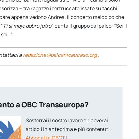
nsorizza – tra ragazze ipertruccate issate su tacchi
ccare appena vedono Andrea. Il concerto melodico che
 “
Ti si moje dobro jutro
”, canta il gruppo dal palco: “Sei il
sei…”.
ontattaci a
redazione@balcanicaucaso.org
.
ento a OBC Transeuropa?
Sosterrai il nostro lavoro e riceverai
articoli in anteprima e più contenuti.
Abbonati a OBCT
!