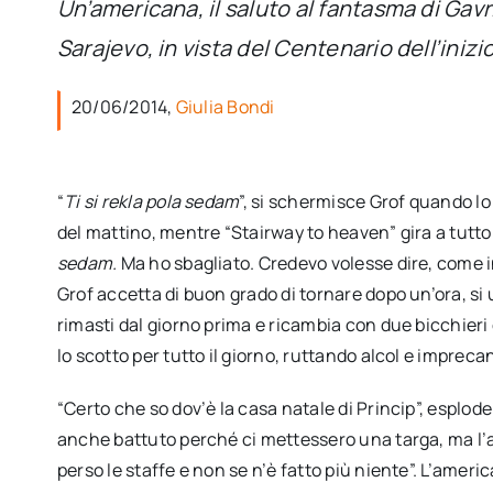
Un’americana, il saluto al fantasma di Gavri
Sarajevo, in vista del Centenario dell’iniz
20/06/2014,
Giulia Bondi
“
Ti si rekla pola sedam
”, si schermisce Grof quando lo
del mattino, mentre “Stairway to heaven” gira a tutto 
sedam.
Ma ho sbagliato. Credevo volesse dire, come in
Grof accetta di buon grado di tornare dopo un’ora, si 
rimasti dal giorno prima e ricambia con due bicchieri
lo scotto per tutto il giorno, ruttando alcol e imprec
“Certo che so dov’è la casa natale di Princip”, esplode
anche battuto perché ci mettessero una targa, ma l
perso le staffe e non se n’è fatto più niente”. L’ameri