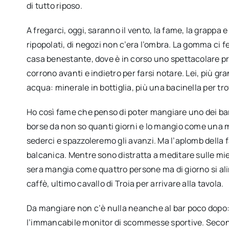
di tutto riposo.
A fregarci, oggi, saranno il vento, la fame, la grappa 
ripopolati, di negozi non c’era l’ombra. La gomma ci f
casa benestante, dove è in corso uno spettacolare pr
corrono avanti e indietro per farsi notare. Lei, più gra
acqua: minerale in bottiglia, più una bacinella per tro
Ho così fame che penso di poter mangiare uno dei b
borse da non so quanti giorni e lo mangio come una m
sederci e spazzoleremo gli avanzi. Ma l’aplomb della fa
balcanica. Mentre sono distratta a meditare sulle mie 
sera mangia come quattro persone ma di giorno si alim
caffè, ultimo cavallo di Troia per arrivare alla tavola.
Da mangiare non c’è nulla neanche al bar poco dopo:
l’immancabile monitor di scommesse sportive. Second