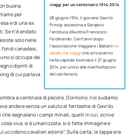
viaggi per un centenario 1914-2014
 con buona
rtiamo per
28 giugno 1914, il giovane Gavrilo
iesa e di una ex
Princip assassina a Sarajevo
ti. Se n’è andato
l’arciduca d’Austria Francesco
Ferdinando. Cent’anni dopo
esiste solo nelle
l’associazione Viaggiare i Balcani
ha
n fondi canadesi,
ideato tre viaggi
che arriveranno
lcuno si occupa dei
nella capitale bosniaca il 27 giugno
legno dipinti di
2014, per unirsi alle manifestazioni
kking di cui parlava
del centenario
no ombra a centinaia di pecore. Dormono, noi sudiamo
oteva andare senza un saluto al fantasma di Gavrilo.
i che segnalano i campi minati, quelli in cui, scrive
a cosa viva, si è umanizzata, si è fatta immagine e
 uccidono cavalieri ed eroi”. Sulla carta, la tappa era