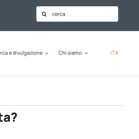
Cerca
per:
ITA
rca e divulgazione
Chi siamo
sta?