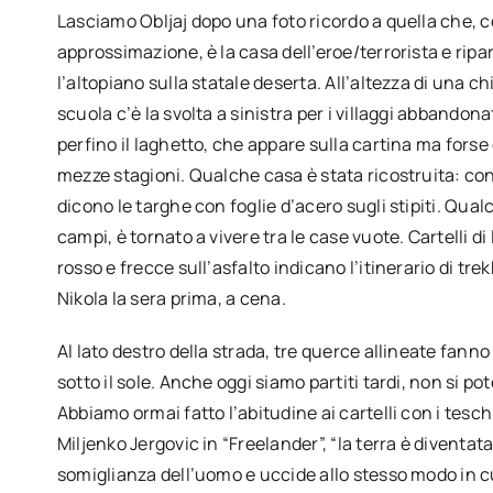
Lasciamo Obljaj dopo una foto ricordo a quella che,
approssimazione, è la casa dell’eroe/terrorista e ripa
l’altopiano sulla statale deserta. All’altezza di una ch
scuola c’è la svolta a sinistra per i villaggi abbandona
perfino il laghetto, che appare sulla cartina ma forse 
mezze stagioni. Qualche casa è stata ricostruita: co
dicono le targhe con foglie d’acero sugli stipiti. Qua
campi, è tornato a vivere tra le case vuote. Cartelli di 
rosso e frecce sull’asfalto indicano l’itinerario di tre
Nikola la sera prima, a cena.
Al lato destro della strada, tre querce allineate fan
sotto il sole. Anche oggi siamo partiti tardi, non si p
Abbiamo ormai fatto l’abitudine ai cartelli con i tesch
Miljenko Jergovic in “Freelander”, “la terra è diventat
somiglianza dell’uomo e uccide allo stesso modo in cui