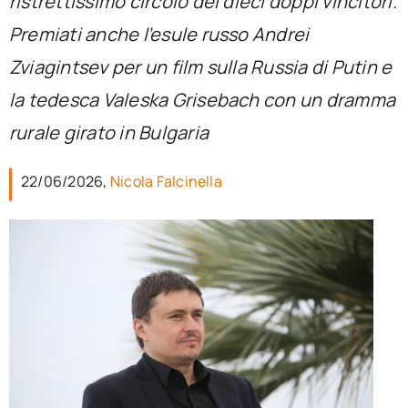
ristrettissimo circolo dei dieci doppi vincitori.
per:
Premiati anche l’esule russo Andrei
Newsletter
Zviagintsev per un film sulla Russia di Putin e
la tedesca Valeska Grisebach con un dramma
Ita
rurale girato in Bulgaria
22/06/2026,
Nicola Falcinella