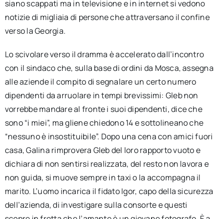
siano scappati ma in televisione e in internet si vedono
notizie di migliaia di persone che attraversano il confine
verso la Georgia.
Lo scivolare verso il dramma è accelerato dall’incontro
con il sindaco che, sulla base di ordini da Mosca, assegna
alle aziende il compito di segnalare un certo numero
dipendenti da arruolare in tempi brevissimi: Gleb non
vorrebbe mandare al fronte i suoi dipendenti, dice che
sono “i miei”, ma gliene chiedono 14 e sottolineano che
“nessuno è insostituibile”. Dopo una cena con amici fuori
casa, Galina rimprovera Gleb del loro rapporto vuoto e
dichiara di non sentirsi realizzata, del resto non lavora e
non guida, si muove sempre in taxi o la accompagna il
marito. L’uomo incarica il fidato Igor, capo della sicurezza
dell’azienda, di investigare sulla consorte e questi
scopre in fretta che l’amante è un giovane fotografo. È a