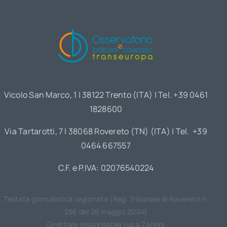
Vicolo San Marco, 1 | 38122 Trento (ITA) | Tel. +39 0461
1828600
Via Tartarotti, 7 | 38068 Rovereto (TN) (ITA) | Tel. +39
0464 667557
C.F. e P.IVA: 02076540224
Testata giornalistica registrata (Reg. Tribunale di Rovereto n.
256 del 26 maggio 2004)
Direttore responsabile Luca Zanoni