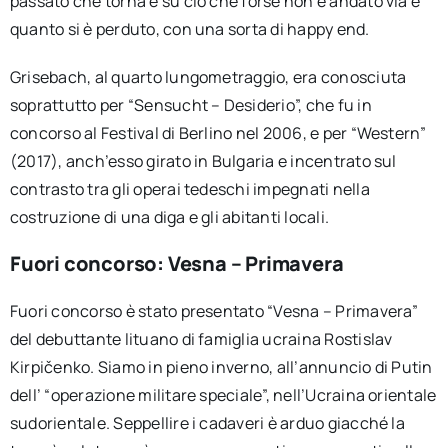
passato che torna e su ciò che forse non è andato via e
quanto si è perduto, con una sorta di happy end.
Grisebach, al quarto lungometraggio, era conosciuta
soprattutto per “Sensucht – Desiderio”, che fu in
concorso al Festival di Berlino nel 2006, e per “Western”
(2017), anch’esso girato in Bulgaria e incentrato sul
contrasto tra gli operai tedeschi impegnati nella
costruzione di una diga e gli abitanti locali.
Fuori concorso: Vesna – Primavera
Fuori concorso è stato presentato “Vesna – Primavera”
del debuttante lituano di famiglia ucraina Rostislav
Kirpičenko. Siamo in pieno inverno, all’annuncio di Putin
dell’ “operazione militare speciale”, nell’Ucraina orientale
sudorientale. Seppellire i cadaveri è arduo giacché la