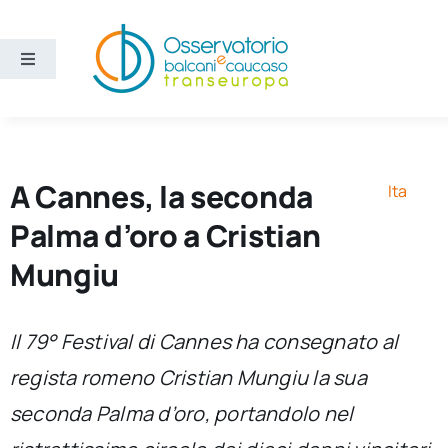
Salta
al
contenuto
Toggle
Navigation
Aree
Temi
A Cannes, la seconda
Ita
Palma d’oro a Cristian
Ricerca e divulgazione
Mungiu
Sezioni
Il 79° Festival di Cannes ha consegnato al
regista romeno Cristian Mungiu la sua
Chi siamo
seconda Palma d’oro, portandolo nel
Cerca