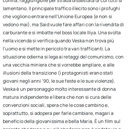
collina, raggiungibile per strada dissestata di cui tutti si
lamentano. Il principale traffico illecito sono i profughi
che vogliono entrare nell’Unione Europea (e non si
vedono mai), ma Said vuole fare affari con la rivendita di
carburante e si imbatte nel boss locale Iliya. Una svolta
nella vicenda si verifica quando Veska non trova più
l’uomo e si mette in pericolo tra vari trafficanti. La
situazione odierna si lega ai retaggi del comunismo, con
una vecchia miniera che si vorrebbe ampliare, e alle
illusioni della transizione (i protagonisti erano stati
giovani negli anni ‘90, le sue feste e le sue violenze).
Veska è un personaggio molto interessante di donna
matura indipendente e libera che non si cura delle
convenzioni sociali, spera che le cose cambino e,
soprattutto, si adopera per farle cambiare, magari a
beneficio della giovanissima e bella Maria. È un film sul