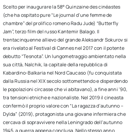
Scelto per inaugurare la 58° Quinzaine des cinéastes
(che ha ospitato pure “Le journal d’une femme de
chambre” del prolifico romeno Radu Jude) “Butterfly
Jam”, terzo film del russo Kantemir Balago. Il
trentacinquenne allievo del grande Aleksandr Sokurov si
era rivelato al Festival di Cannes nel 2017 con il potente
debutto “Tesnota”. Un lungometraggio ambientato nella
sua città, Nalchik, la capitale della repubblica di
Kabardino-Balkaria nel Nord Caucaso (fu conquistata
dalla Russia nel XIX secolo sottomettendo e disperdendo
le popolazioni circasse che vi abitavano), a fine anni ‘90,
tra tensioni etniche e nazionaliste. Nel 2019 il cineasta
confermò il proprio valore con “La ragazza d’autunno –
Dylda” (2019), protagonista una giovane infermiera che
cercava di sopravvivere nella Leningrado dell’autunno
1945, a guerra appena conclusa. Nello stesso anno