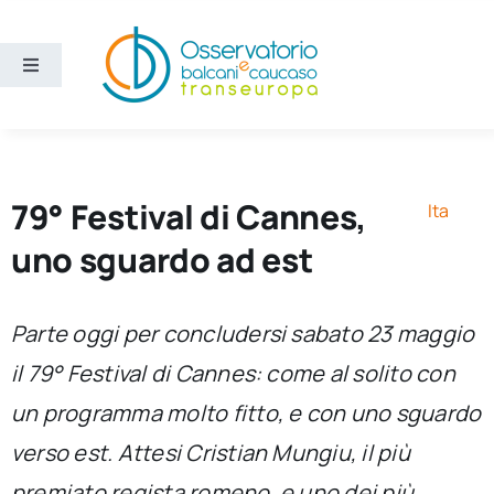
Salta
al
contenuto
Toggle
Navigation
Aree
Temi
79° Festival di Cannes,
Ita
uno sguardo ad est
Ricerca e divulgazione
Parte oggi per concludersi sabato 23 maggio
Sezioni
il 79° Festival di Cannes: come al solito con
un programma molto fitto, e con uno sguardo
Chi siamo
verso est. Attesi Cristian Mungiu, il più
Cerca
premiato regista romeno, e uno dei più