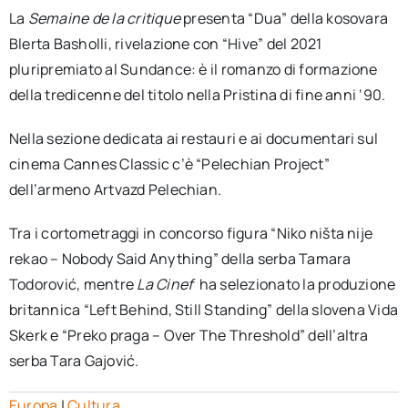
La
Semaine de la critique
presenta “Dua” della kosovara
Blerta Basholli, rivelazione con “Hive” del 2021
pluripremiato al Sundance: è il romanzo di formazione
della tredicenne del titolo nella Pristina di fine anni ‘90.
Nella sezione dedicata ai restauri e ai documentari sul
cinema Cannes Classic c’è “Pelechian Project”
dell’armeno Artvazd Pelechian.
Tra i cortometraggi in concorso figura “Niko ništa nije
rekao – Nobody Said Anything” della serba Tamara
Todorović, mentre
La Cinef
ha selezionato la produzione
britannica “Left Behind, Still Standing” della slovena Vida
Skerk e “Preko praga – Over The Threshold” dell’altra
serba Tara Gajović.
Europa
|
Cultura