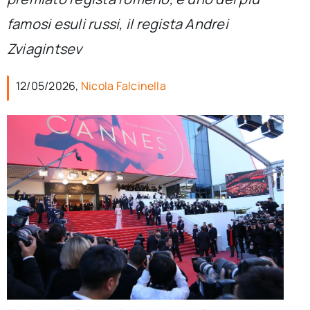
per:
famosi esuli russi, il regista Andrei
Newsletter
Zviagintsev
12/05/2026,
Nicola Falcinella
Ita