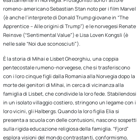
romeno-americano Sebastian Stan noto per i film Marvel
(è anche l’interprete di Donald Trump giovane in “The
Apprentice – Alle origini di Trump”) e le norvegesi Renate
Reinsve (“Sentimental Value”) e Lisa Loven Kongsli (è
nelle sale “Noi due sconosciuti”).
È la storia di Mihai e Lisbet Gheorghiu, una coppia
pentecostale rumeno-norvegese, che si trasferiscono
con i loro cinque figli dalla Romania alla Norvegia dopo la
morte dei genitori di Mihai, in cerca di vicinanza alla
famiglia di Lisbet, che condivide la loro fede. Stabilendosi
in un isolato villaggio costiero, stringono un legame con i
loro vicini, gli Halbergs. Quando la loro figlia Elia si
presenta a scuola con delle contusioni, nascono sospetti
sulla rigida educazione religiosa della famiglia. “Fjord”
esplora visioni del mondo contrastanti, conformismo,