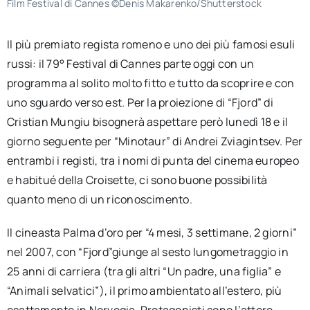
Film Festival di Cannes ©Denis Makarenko/Shutterstock
Il più premiato regista romeno e uno dei più famosi esuli
russi: il 79° Festival di Cannes parte oggi con un
programma al solito molto fitto e tutto da scoprire e con
uno sguardo verso est. Per la proiezione di “Fjord” di
Cristian Mungiu bisognerà aspettare però lunedì 18 e il
giorno seguente per “Minotaur” di Andrei Zviagintsev. Per
entrambi i registi, tra i nomi di punta del cinema europeo
e habitué della Croisette, ci sono buone possibilità
quanto meno di un riconoscimento.
Il cineasta Palma d’oro per “4 mesi, 3 settimane, 2 giorni”
nel 2007, con “Fjord”giunge al sesto lungometraggio in
25 anni di carriera (tra gli altri “Un padre, una figlia” e
“Animali selvatici”), il primo ambientato all’estero, più
esattamente in Norvegia. Protagonisti sono l’attore