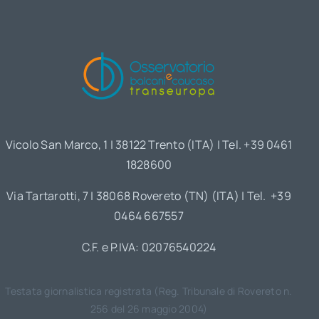
Vicolo San Marco, 1 | 38122 Trento (ITA) | Tel. +39 0461
1828600
Via Tartarotti, 7 | 38068 Rovereto (TN) (ITA) | Tel. +39
0464 667557
C.F. e P.IVA: 02076540224
Testata giornalistica registrata (Reg. Tribunale di Rovereto n.
256 del 26 maggio 2004)