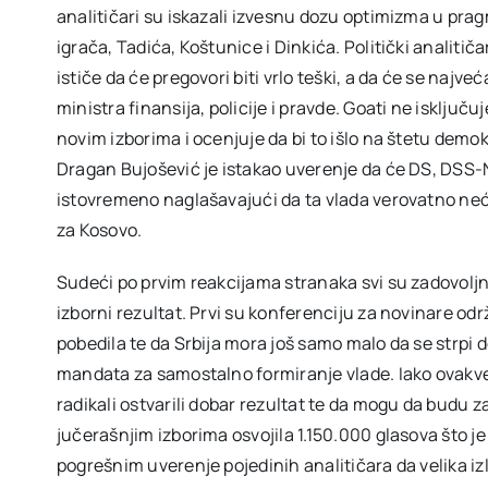
analitičari su iskazali izvesnu dozu optimizma u pra
igrača, Tadića, Koštunice i Dinkića. Politički analitič
ističe da će pregovori biti vrlo teški, a da će se najv
ministra finansija, policije i pravde. Goati ne isklju
novim izborima i ocenjuje da bi to išlo na štetu demo
Dragan Bujošević je istakao uverenje da će DS, DSS-NS
istovremeno naglašavajući da ta vlada verovatno neć
za Kosovo.
Sudeći po prvim reakcijama stranaka svi su zadovoljni
izborni rezultat. Prvi su konferenciju za novinare održ
pobedila te da Srbija mora još samo malo da se strpi
mandata za samostalno formiranje vlade. Iako ovakve 
radikali ostvarili dobar rezultat te da mogu da budu 
jučerašnjim izborima osvojila 1.150.000 glasova što je
pogrešnim uverenje pojedinih analitičara da velika i