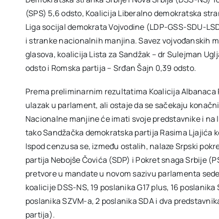
(SPS) 5,6 odsto, Koalicija Liberalno demokratska str
Liga socijal demokrata Vojvodine (LDP-GSS-SDU-LSD
i stranke nacionalnih manjina. Savez vojvođanskih ma
glasova, koalicija Lista za Sandžak – dr Sulejman Uglj
odsto i Romska partija – Srđan Šajn 0,39 odsto.
Prema preliminarnim rezultatima Koalicija Albanaca P
ulazak u parlament, ali ostaje da se sačekaju konačni 
Nacionalne manjine će imati svoje predstavnike i na l
tako Sandžačka demokratska partija Rasima Ljajića koj
Ispod cenzusa se, između ostalih, nalaze Srpski pok
partija Nebojše Čovića (SDP) i Pokret snaga Srbije (
pretvore u mandate u novom sazivu parlamenta sedeć
koalicije DSS-NS, 19 poslanika G17 plus, 16 poslanik
poslanika SZVM-a, 2 poslanika SDA i dva predstavnik
partija).