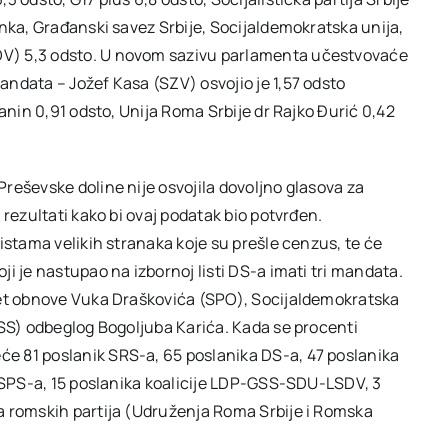
anka, Građanski savez Srbije, Socijaldemokratska unija,
V) 5,3 odsto. U novom sazivu parlamenta učestvovaće
ndata – Jožef Kasa (SZV) osvojio je 1,57 odsto
anin 0,91 odsto, Unija Roma Srbije dr Rajko Đurić 0,42
reševske doline nije osvojila dovoljno glasova za
rezultati kako bi ovaj podatak bio potvrđen.
istama velikih stranaka koje su prešle cenzus, te će
i je nastupao na izbornoj listi DS-a imati tri mandata.
ret obnove Vuka Draškovića (SPO), Socijaldemokratska
PSS) odbeglog Bogoljuba Karića. Kada se procenti
e 81 poslanik SRS-a, 65 poslanika DS-a, 47 poslanika
a SPS-a, 15 poslanika koalicije LDP-GSS-SDU-LSDV, 3
a romskih partija (Udruženja Roma Srbije i Romska