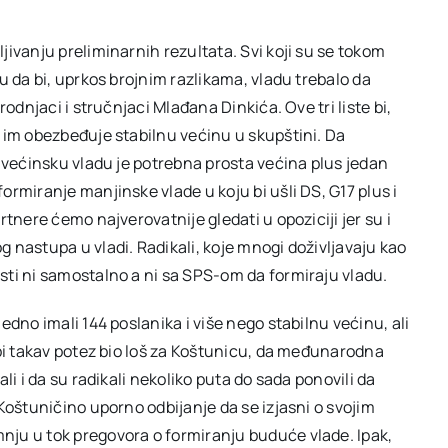
ivanju preliminarnih rezultata. Svi koji su se tokom
u da bi, uprkos brojnim razlikama, vladu trebalo da
odnjaci i stručnjaci Mlađana Dinkića. Ove tri liste bi,
 im obezbeđuje stabilnu većinu u skupštini. Da
 većinsku vladu je potrebna prosta većina plus jedan
rmiranje manjinske vlade u koju bi ušli DS, G17 plus i
tnere ćemo najverovatnije gledati u opoziciji jer su i
 nastupa u vladi. Radikali, koje mnogi doživljavaju kao
ti ni samostalno a ni sa SPS-om da formiraju vladu.
dno imali 144 poslanika i više nego stabilnu većinu, ali
 bi takav potez bio loš za Koštunicu, da međunarodna
li i da su radikali nekoliko puta do sada ponovili da
Koštuničino uporno odbijanje da se izjasni o svojim
ju u tok pregovora o formiranju buduće vlade. Ipak,