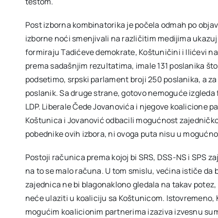
testom.
Post izborna kombinatorika je počela odmah po objavlj
izborne noći smenjivali na različitim medijima ukazuj
formiraju Tadićeve demokrate, Koštuničini i Ilićevi nar
prema sadašnjim rezultatima, imale 131 poslanika što
podsetimo, srpski parlament broji 250 poslanika, a za
poslanik. Sa druge strane, gotovo nemoguće izgleda fo
LDP. Liberale Čede Jovanovića i njegove koalicione par
Koštunica i Jovanović odbacili mogućnost zajedničkog
pobednike ovih izbora, ni ovoga puta nisu u mogućnos
Postoji računica prema kojoj bi SRS, DSS-NS i SPS zaje
na to se malo računa. U tom smislu, većina ističe da
zajednica ne bi blagonaklono gledala na takav potez, a
neće ulaziti u koaliciju sa Koštunicom. Istovremeno, 
mogućim koalicionim partnerima izaziva izvesnu sumn