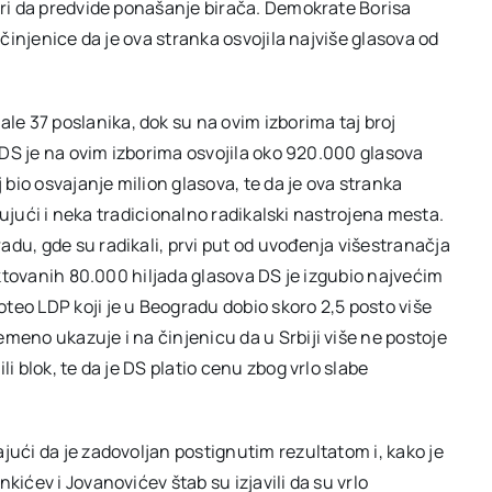
adri da predvide ponašanje birača. Demokrate Borisa
 činjenice da je ova stranka osvojila najviše glasova od
e 37 poslanika, dok su na ovim izborima taj broj
, DS je na ovim izborima osvojila oko 920.000 glasova
 bio osvajanje milion glasova, te da je ova stranka
jučujući i neka tradicionalno radikalski nastrojena mesta.
du, gde su radikali, prvi put od uvođenja višestranačja
jektovanih 80.000 hiljada glasova DS je izgubio najvećim
teo LDP koji je u Beogradu dobio skoro 2,5 posto više
meno ukazuje i na činjenicu da u Srbiji više ne postoje
i blok, te da je DS platio cenu zbog vrlo slabe
jući da je zadovoljan postignutim rezultatom i, kako je
kićev i Jovanovićev štab su izjavili da su vrlo