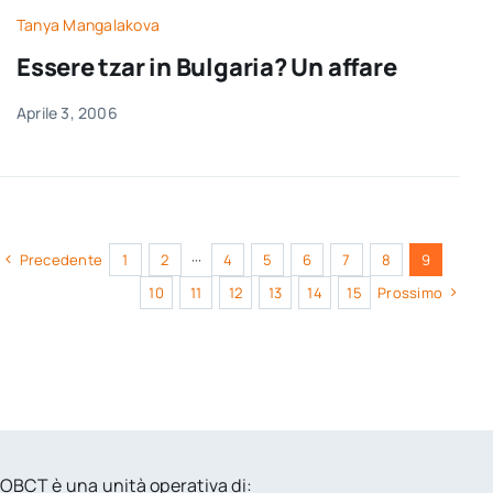
Tanya Mangalakova
Essere tzar in Bulgaria? Un affare
Aprile 3, 2006
Precedente
1
2
···
4
5
6
7
8
9
10
11
12
13
14
15
Prossimo
OBCT è una unità operativa di: