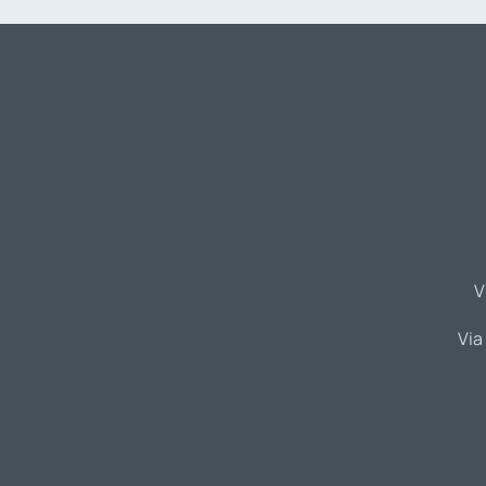
V
Via