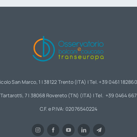
icolo San Marco, 1 | 38122 Trento (ITA) | Tel. +39 0461 18286
 Tartarotti, 7 | 38068 Rovereto (TN) (ITA) | Tel. +39 0464 66
C.F. e P.IVA: 02076540224