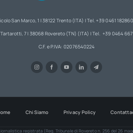
icolo San Marco, 1 | 38122 Trento (ITA) | Tel. +39 0461 18286
 Tartarotti, 7 | 38068 Rovereto (TN) (ITA) | Tel. +39 0464 66
C.F. e P.IVA: 02076540224
Home
Chi Siamo
Privacy Policy
Contatta
iornalistica registrata (Reg. Tribunale di Rovereto n. 256 del 26 ma