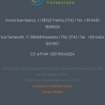
Vicolo San Marco, 1 | 38122 Trento (ITA) | Tel. +39 0461
1828600
Via Tartarotti, 7 | 38068 Rovereto (TN) (ITA) | Tel. +39 0464
667557
C.F. e P.IVA: 02076540224
Testata giornalistica registrata (Reg. Tribunale di Rovereto n. 256
del 26 maggio 2004)
Direttore responsabile Luca Zanoni
Licenza e condizioni d’uso
Privacy Policy