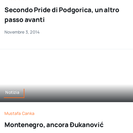
per:
Secondo Pride di Podgorica, un altro
passo avanti
Newsletter
Novembre 3, 2014
Ita
Notizia
Mustafa Canka
Montenegro, ancora Đukanović