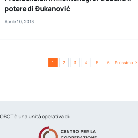
potere di Đukanović
Aprile 10, 2013
1
2
3
4
5
6
Prossimo
OBCT è una unità operativa di: