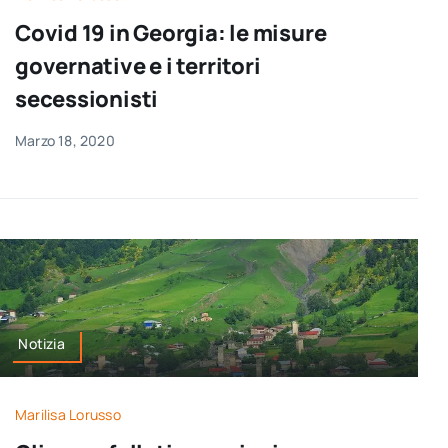
per:
Covid 19 in Georgia: le misure
governative e i territori
Newsletter
secessionisti
Ita
Marzo 18, 2020
Notizia
Marilisa Lorusso