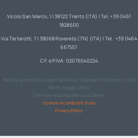
Vicolo San Marco, 1 | 38122 Trento (ITA) | Tel. +39 0461
1828600
Via Tartarotti, 7 | 38068 Rovereto (TN) (ITA) | Tel. +39 0464
667557
C.F. e P.IVA: 02076540224
Testata giornalistica registrata (Reg. Tribunale di Rovereto n. 256
del 26 maggio 2004)
Direttore responsabile Luca Zanoni
Licenza e condizioni d’uso
Privacy Policy