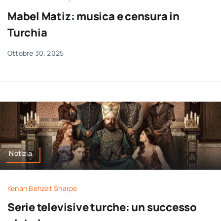
per:
Mabel Matiz: musica e censura in
Turchia
Newsletter
Ottobre 30, 2025
Ita
Notizia
Kenan Behzat Sharpe
Serie televisive turche: un successo