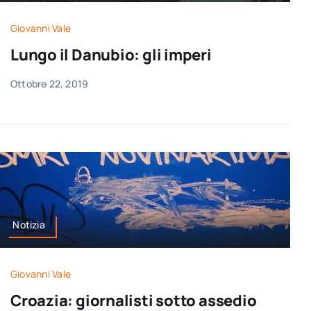
per:
Giovanni Vale
Newsletter
Lungo il Danubio: gli imperi
Ottobre 22, 2019
Ita
Notizia
Giovanni Vale
Croazia: giornalisti sotto assedio