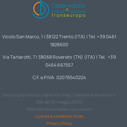
Vicolo San Marco, 1 | 38122 Trento (ITA) | Tel. +39 0461
1828600
Via Tartarotti, 7 | 38068 Rovereto (TN) (ITA) | Tel. +39
0464 667557
C.F. e P.IVA: 02076540224
Testata giornalistica registrata (Reg. Tribunale di Rovereto n.
256 del 26 maggio 2004)
Direttore responsabile Luca Zanoni
Licenza e condizioni d’uso
Privacy Policy