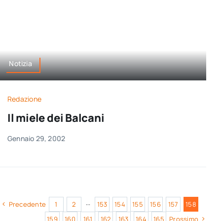
Notizia
Redazione
Il miele dei Balcani
Gennaio 29, 2002
Precedente
1
2
···
153
154
155
156
157
158
159
160
161
162
163
164
165
Prossimo