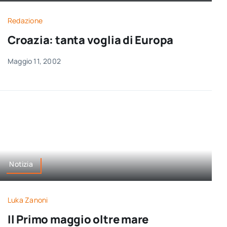
per:
Redazione
Newsletter
Croazia: tanta voglia di Europa
Maggio 11, 2002
Ita
Notizia
Luka Zanoni
Il Primo maggio oltre mare