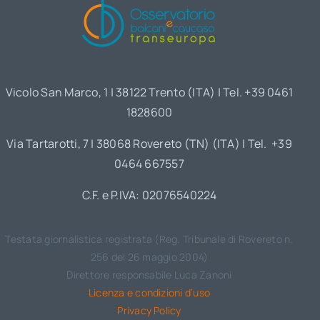
Vicolo San Marco, 1 | 38122 Trento (ITA) | Tel. +39 0461
1828600
Via Tartarotti, 7 | 38068 Rovereto (TN) (ITA) | Tel. +39
0464 667557
C.F. e P.IVA: 02076540224
Testata giornalistica registrata (Reg. Tribunale di Rovereto n.
256 del 26 maggio 2004)
Direttore responsabile Luca Zanoni
Licenza e condizioni d’uso
Privacy Policy