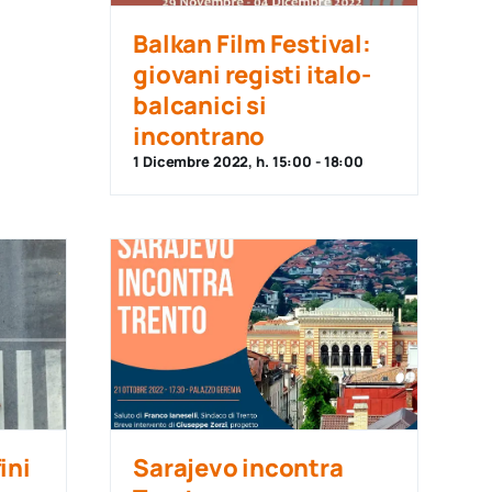
Balkan Film Festival:
giovani registi italo-
balcanici si
incontrano
1 Dicembre 2022, h. 15:00
-
18:00
ini
Sarajevo incontra