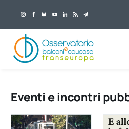
Salta
al
contenuto
Eventi e incontri pubb