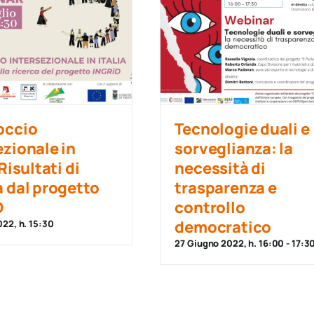
occio
Tecnologie duali e
ezionale in
sorveglianza: la
 Risultati di
necessità di
a dal progetto
trasparenza e
D
controllo
democratico
022, h. 15:30
27 Giugno 2022, h. 16:00
-
17:3