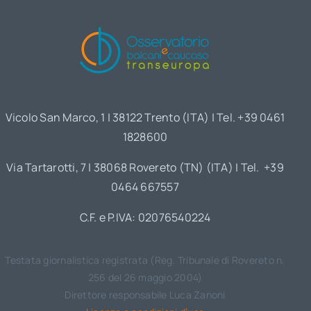
Vicolo San Marco, 1 | 38122 Trento (ITA) | Tel. +39 0461
1828600
Via Tartarotti, 7 | 38068 Rovereto (TN) (ITA) | Tel. +39
0464 667557
C.F. e P.IVA: 02076540224
Testata giornalistica registrata (Reg. Tribunale di Rovereto n.
256 del 26 maggio 2004)
Direttore responsabile Luca Zanoni