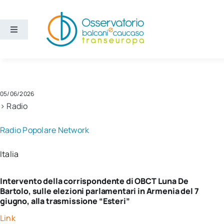
Salta
al
contenuto
Toggle
Navigation
Aree
Temi
05/06/2026
> Radio
Ricerca e divulgazione
Radio Popolare Network
Italia
Sezioni
Intervento della corrispondente di OBCT Luna De
Chi siamo
Bartolo, sulle elezioni parlamentari in Armenia del 7
giugno, alla trasmissione “Esteri”
Cerca
Link