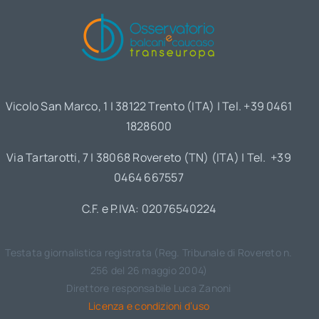
Vicolo San Marco, 1 | 38122 Trento (ITA) | Tel. +39 0461
1828600
Via Tartarotti, 7 | 38068 Rovereto (TN) (ITA) | Tel. +39
0464 667557
C.F. e P.IVA: 02076540224
Testata giornalistica registrata (Reg. Tribunale di Rovereto n.
256 del 26 maggio 2004)
Direttore responsabile Luca Zanoni
Licenza e condizioni d’uso