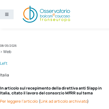
Salta
al
contenuto
Toggle
Navigation
Aree
Temi
08/05/2026
> Web
Ricerca e divulgazione
Left
Italia
Sezioni
In articolo sul recepimento della direttiva anti Slapp in
Chi siamo
Italia, citato il lavoro del consorzio MFRR sul tema
Per leggere l’articolo
(
Link ad articolo archiviato
)
Cerca