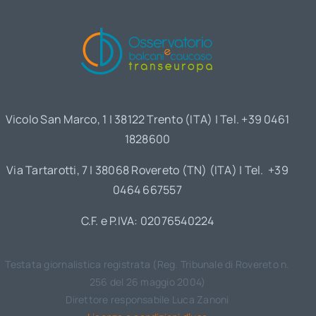
Vicolo San Marco, 1 | 38122 Trento (ITA) | Tel. +39 0461
1828600
Via Tartarotti, 7 | 38068 Rovereto (TN) (ITA) | Tel. +39
0464 667557
C.F. e P.IVA: 02076540224
Testata giornalistica registrata (Reg. Tribunale di Rovereto n.
256 del 26 maggio 2004)
Direttore responsabile Luca Zanoni