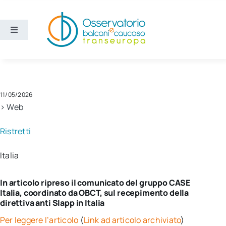
Salta
al
contenuto
Toggle
Navigation
Aree
Temi
11/05/2026
> Web
Ricerca e divulgazione
Ristretti
Italia
Sezioni
In articolo ripreso il comunicato del gruppo CASE
Chi siamo
Italia, coordinato da OBCT, sul recepimento della
direttiva anti Slapp in Italia
Cerca
Per leggere l’articolo
(
Link ad articolo archiviato
)