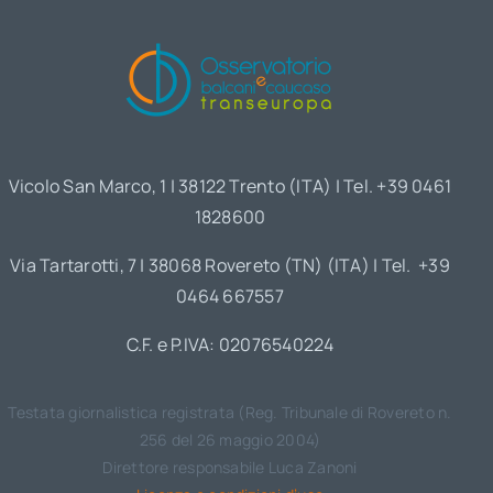
Vicolo San Marco, 1 | 38122 Trento (ITA) | Tel. +39 0461
1828600
Via Tartarotti, 7 | 38068 Rovereto (TN) (ITA) | Tel. +39
0464 667557
C.F. e P.IVA: 02076540224
Testata giornalistica registrata (Reg. Tribunale di Rovereto n.
256 del 26 maggio 2004)
Direttore responsabile Luca Zanoni