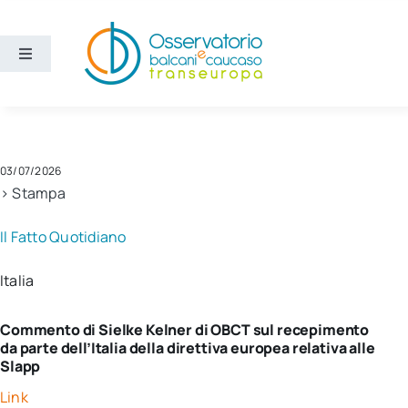
Salta
al
contenuto
Toggle
Navigation
Aree
Temi
03/07/2026
> Stampa
Ricerca e divulgazione
Il Fatto Quotidiano
Italia
Sezioni
Commento di Sielke Kelner di OBCT sul recepimento
Chi siamo
da parte dell’Italia della direttiva europea relativa alle
Slapp
Cerca
Link