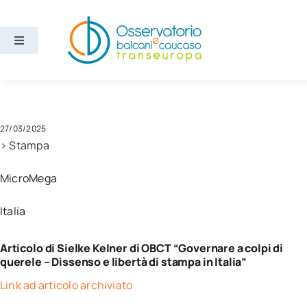
Salta
al
contenuto
Toggle
Navigation
Aree
Temi
27/03/2025
> Stampa
Ricerca e divulgazione
MicroMega
Italia
Sezioni
Articolo di Sielke Kelner di OBCT “Governare a colpi di
Chi siamo
querele – Dissenso e libertà di stampa in Italia”
Link ad articolo archiviato
Cerca