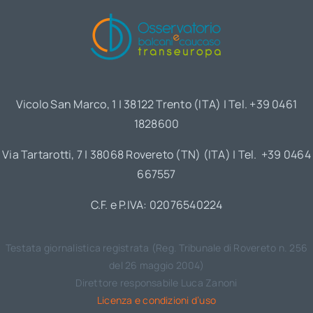
Vicolo San Marco, 1 | 38122 Trento (ITA) | Tel. +39 0461
1828600
Via Tartarotti, 7 | 38068 Rovereto (TN) (ITA) | Tel. +39 0464
667557
C.F. e P.IVA: 02076540224
Testata giornalistica registrata (Reg. Tribunale di Rovereto n. 256
del 26 maggio 2004)
Direttore responsabile Luca Zanoni
Licenza e condizioni d’uso