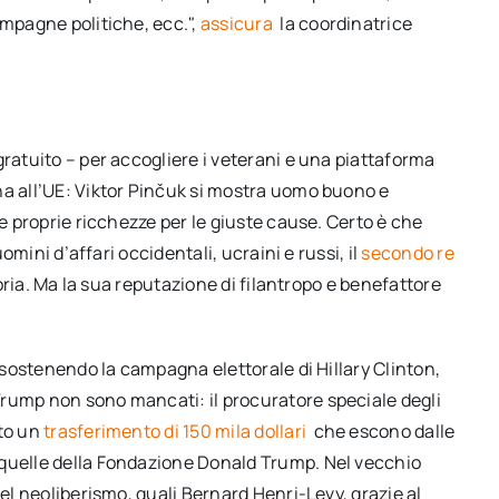
ampagne politiche, ecc.",
assicura
la coordinatrice
gratuito – per accogliere i veterani e una piattaforma
na all’UE: Viktor Pinčuk si mostra uomo buono e
le proprie ricchezze per le giuste cause. Certo è che
uomini d’affari occidentali, ucraini e russi, il
secondo re
goria. Ma la sua reputazione di filantropo e benefattore
, sostenendo la campagna elettorale di Hillary Clinton,
rump non sono mancati: il procuratore speciale degli
ato un
trasferimento di 150 mila dollari
che escono dalle
 quelle della Fondazione Donald Trump. Nel vecchio
del neoliberismo, quali Bernard Henri-Levy, grazie al