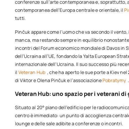
conferenze sull’arte contemporanea e, soprattutto, a
contemporanea dell’Europa centrale e orientale, il
P
tutti.
Pinčuk appare come l’uomo che va secondo il vento, 
manca, ma restando sempre in equilibrio nonostante l
incontri del Forum economico mondiale di Davos in Sv
dell’Ucraina all’UE, fondando la Yalta European Stra
internazionale dell’Ucraina. Il suo successo più recen
il
Veteran Hub
, che ha aperto le sue porte a Kiev nel
di Viktor e Olena Pinčuk e l’associazione
Pobratymy
.
Veteran Hub: uno spazio per i veterani di
Situato al 20° piano dell’edificio per le radiocomunica
centro è immediato: un punto di accoglienza central
lounge e delle sale adibite a conferenze o incontri.