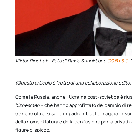
Viktor Pinchuk - Foto di David Shankbone
CC BY 3.0
(Questo articolo è frutto di una collaborazione edito
Come la Russia, anche l’Ucraina post-sovietica è riusc
biznesmen –
che hanno approfittato del cambio di regi
e anche oltre, si sono impadroniti delle maggiori risors
della nomenklatura e della confusione per la privati
figure di spicco.