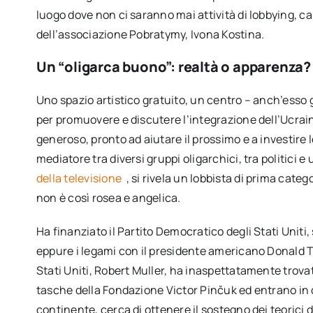
luogo dove non ci saranno mai attività di lobbying, c
dell’associazione Pobratymy, Ivona Kostina.
Un “oligarca buono”: realtà o apparenza?
Uno spazio artistico gratuito, un centro – anch’esso 
per promuovere e discutere l’integrazione dell’Ucrai
generoso, pronto ad aiutare il prossimo e a investire 
mediatore tra diversi gruppi oligarchici, tra politici e 
della televisione
, si rivela un lobbista di prima cate
non è così rosea e angelica.
Ha finanziato il Partito Democratico degli Stati Uniti
eppure i legami con il presidente americano Donald T
Stati Uniti, Robert Muller, ha inaspettatamente trov
tasche della Fondazione Victor Pinčuk ed entrano in
continente, cerca di ottenere il sostegno dei teorici 