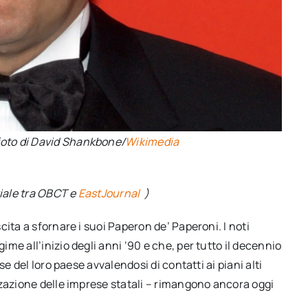
foto di David Shankbone/
Wikimedia
riale tra OBCT e
EastJournal
)
ita a sfornare i suoi Paperon de’ Paperoni. I noti
me all’inizio degli anni ‘90 e che, per tutto il decennio
e del loro paese avvalendosi di contatti ai piani alti
zzazione delle imprese statali – rimangono ancora oggi