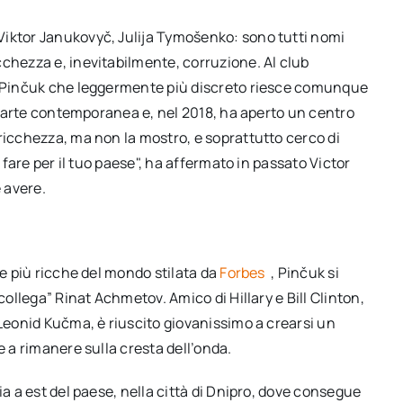
Viktor Janukovyč, Julija Tymošenko: sono tutti nomi
chezza e, inevitabilmente, corruzione. Al club
or Pinčuk che leggermente più discreto riesce comunque
ll’arte contemporanea e, nel 2018, ha aperto un centro
ricchezza, ma non la mostro, e soprattutto cerco di
i fare per il tuo paese", ha affermato in passato Victor
 avere.
ne più ricche del mondo stilata da
Forbes
, Pinčuk si
collega” Rinat Achmetov. Amico di Hillary e Bill Clinton,
 Leonid Kučma, è riuscito giovanissimo a crearsi un
e a rimanere sulla cresta dell’onda.
ia a est del paese, nella città di Dnipro, dove consegue