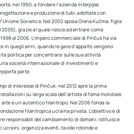
 porta, nel 1990, a fondare l’azienda
Interpipe
,
progettazione e produzione di tubi, adottate con
ll’Unione Sovietica. Nel 2002 sposa Olena Kučma, figlia
l 2005), grazie al quale riesce ad entrare come
 1998 al 2006. L’impero commerciale di Pinčuk ha via
nte in quegli anni, quando le gare d’appalto vengono
vita politica per concentrarsi sulle sue attività
 una società internazionale di investimenti e
rpipe
fa parte.
mpi di interesse di Pinčuk: nel 2012 apre la prima
nstallazioni su larga scala dell’artista di fama mondiale
i arte e un autentico filantropo. Nel 2006 fonda la
fondazione filantropica ucraina privata. L’obiettivo è di
tare responsabili del cambiamento di domani. Istituisce
ti ucraini, organizza eventi, tavole rotonde e