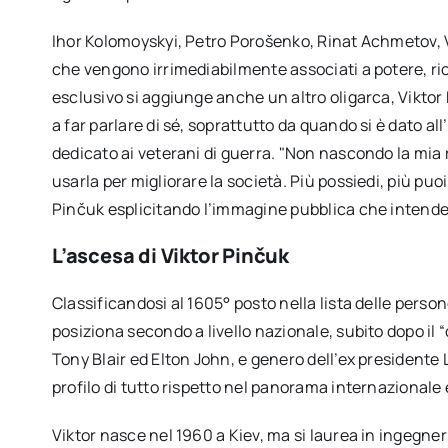
Ihor Kolomoyskyi, Petro Porošenko, Rinat Achmetov, 
che vengono irrimediabilmente associati a potere, ric
esclusivo si aggiunge anche un altro oligarca, Vikt
a far parlare di sé, soprattutto da quando si è dato a
dedicato ai veterani di guerra. "Non nascondo la mia 
usarla per migliorare la società. Più possiedi, più puo
Pinčuk esplicitando l’immagine pubblica che intende
L’ascesa di Viktor Pinčuk
Classificandosi al 1605° posto nella lista delle perso
posiziona secondo a livello nazionale, subito dopo il “
Tony Blair ed Elton John, e genero dell’ex presidente
profilo di tutto rispetto nel panorama internazionale 
Viktor nasce nel 1960 a Kiev, ma si laurea in ingegner