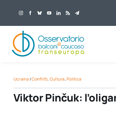
Salta
al
contenuto
Ucraina
|
Conflitti
,
Cultura
,
Politica
Viktor Pinčuk: l’oliga