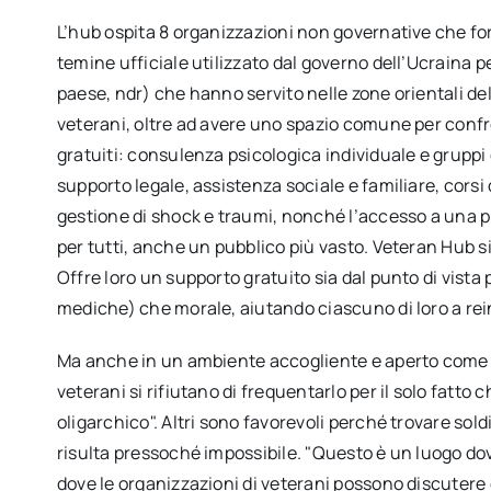
L’hub ospita 8 organizzazioni non governative che fo
temine ufficiale utilizzato dal governo dell’Ucraina pe
paese, ndr) che hanno servito nelle zone orientali dell’
veterani, oltre ad avere uno spazio comune per confro
gratuiti: consulenza psicologica individuale e gruppi
supporto legale, assistenza sociale e familiare, corsi
gestione di shock e traumi, nonché l’accesso a una p
per tutti, anche un pubblico più vasto. Veteran Hub si 
Offre loro un supporto gratuito sia dal punto di vista p
mediche) che morale, aiutando ciascuno di loro a reint
Ma anche in un ambiente accogliente e aperto come q
veterani si rifiutano di frequentarlo per il solo fatto
oligarchico". Altri sono favorevoli perché trovare sold
risulta pressoché impossibile. "Questo è un luogo do
dove le organizzazioni di veterani possono discutere 