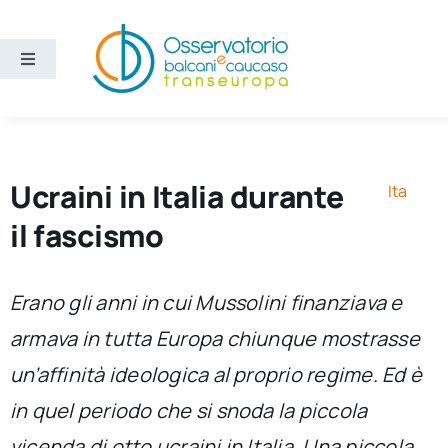
Salta
al
contenuto
Toggle
Navigation
Aree
Temi
Ucraini in Italia durante
Ita
il fascismo
Ricerca e divulgazione
Erano gli anni in cui Mussolini finanziava e
Sezioni
armava in tutta Europa chiunque mostrasse
un’affinità ideologica al proprio regime. Ed è
Chi siamo
in quel periodo che si snoda la piccola
Cerca
vicenda di otto ucraini in Italia. Una piccola