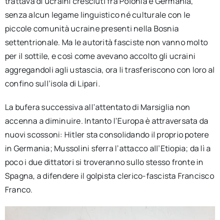
trattava di ucraini cresciuti fra Polonia e Germania,
senza alcun legame linguistico né culturale con le
piccole comunità ucraine presenti nella Bosnia
settentrionale. Ma le autorità fasciste non vanno molto
per il sottile, e così come avevano accolto gli ucraini
aggregandoli agli ustascia, ora li trasferiscono con loro al
confino sull’isola di Lipari.
La bufera successiva all’attentato di Marsiglia non
accenna a diminuire. Intanto l’Europa è attraversata da
nuovi scossoni: Hitler sta consolidando il proprio potere
in Germania; Mussolini sferra l’attacco all’Etiopia; da lì a
poco i due dittatori si troveranno sullo stesso fronte in
Spagna, a difendere il golpista clerico-fascista Francisco
Franco.