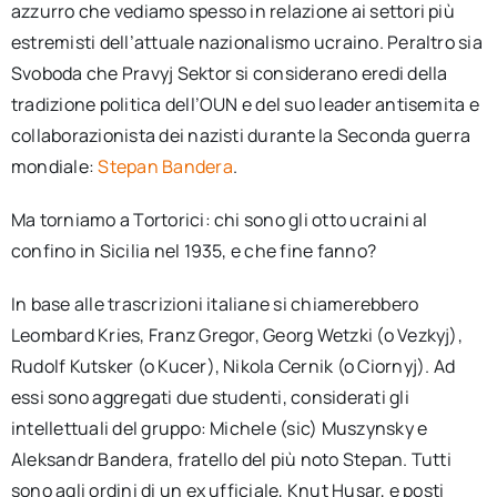
azzurro che vediamo spesso in relazione ai settori più
estremisti dell’attuale nazionalismo ucraino. Peraltro sia
Svoboda che Pravyj Sektor si considerano eredi della
tradizione politica dell’OUN e del suo leader antisemita e
collaborazionista dei nazisti durante la Seconda guerra
mondiale:
Stepan Bandera
.
Ma torniamo a Tortorici: chi sono gli otto ucraini al
confino in Sicilia nel 1935, e che fine fanno?
In base alle trascrizioni italiane si chiamerebbero
Leombard Kries, Franz Gregor, Georg Wetzki (o Vezkyj),
Rudolf Kutsker (o Kucer), Nikola Cernik (o Ciornyj). Ad
essi sono aggregati due studenti, considerati gli
intellettuali del gruppo: Michele (sic) Muszynsky e
Aleksandr Bandera, fratello del più noto Stepan. Tutti
sono agli ordini di un ex ufficiale, Knut Husar, e posti