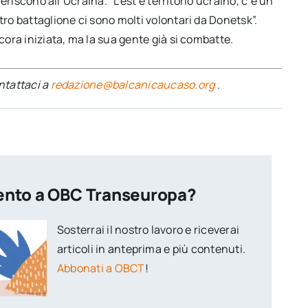
feriscono all’Ucraina. “L’est è territorio ucraino, c’è un
tro battaglione ci sono molti volontari da Donetsk”.
ncora iniziata, ma la sua gente già si combatte.
ontattaci a
redazione@balcanicaucaso.org
.
ento a OBC Transeuropa?
Sosterrai il nostro lavoro e riceverai
articoli in anteprima e più contenuti.
Abbonati a OBCT
!