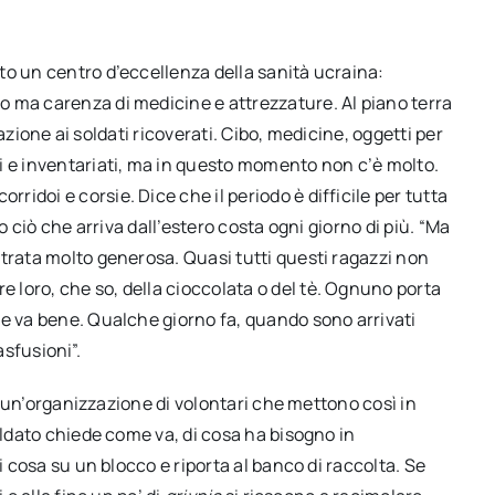
to un centro d’eccellenza della sanità ucraina:
 ma carenza di medicine e attrezzature. Al piano terra
olazione ai soldati ricoverati. Cibo, medicine, oggetti per
i e inventariati, ma in questo momento non c’è molto.
idoi e corsie. Dice che il periodo è difficile per tutta
o ciò che arriva dall’estero costa ogni giorno di più. “Ma
trata molto generosa. Quasi tutti questi ragazzi non
loro, che so, della cioccolata o del tè. Ognuno porta
ue va bene. Qualche giorno fa, quando sono arrivati
rasfusioni”.
di un’organizzazione di volontari che mettono così in
oldato chiede come va, di cosa ha bisogno in
i cosa su un blocco e riporta al banco di raccolta. Se