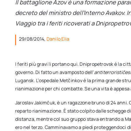
Il battaglione Azov è una formazione param
decreto del ministro dell’Interno Avakov. 
Viaggio tra i feriti ricoverati a Dnipropetro
29/08/2014,
Danilo Elia
I feriti più gravi li portano qui. Dnipropetrovsk è la ci
governo. Di fatto un avamposto dell’
antiterrorističes
Lugansk. L’ospedale Metčinkov è la prima grande struttu
rianimazione per chi combatte. Se una vita è appesa a 
Jaroslav Jakimčuk, è un ragazzone bruno di 24 anni. 
reparto rianimazione. È stato colpito dalle schegge d
distanza, mentre col suo gruppo stava entrando a Mar
ero nel terzo. Camminavamo a piedi proteggendoci die