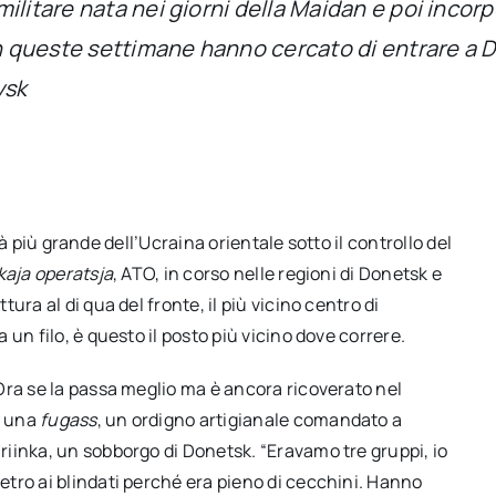
ilitare nata nei giorni della Maidan e poi incor
In queste settimane hanno cercato di entrare a D
vsk
ttà più grande dell’Ucraina orientale sotto il controllo del
kaja operatsja
, ATO, in corso nelle regioni di Donetsk e
ra al di qua del fronte, il più vicino centro di
un filo, è questo il posto più vicino dove correre.
Ora se la passa meglio ma è ancora ricoverato nel
i una
fugass
, un ordigno artigianale comandato a
iinka, un sobborgo di Donetsk. “Eravamo tre gruppi, io
tro ai blindati perché era pieno di cecchini. Hanno