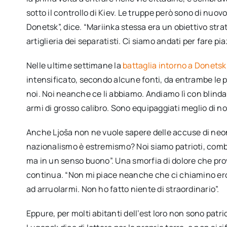
sotto il controllo di Kiev. Le truppe però sono di nuov
Donetsk”, dice. “Mariinka stessa era un obiettivo stra
artiglieria dei separatisti. Ci siamo andati per fare pia
Nelle ultime settimane la
battaglia intorno a Donetsk
intensificato, secondo alcune fonti, da entrambe le pa
noi. Noi neanche ce li abbiamo. Andiamo lì con blinda
armi di grosso calibro. Sono equipaggiati meglio di noi
Anche Ljoša non ne vuole sapere delle accuse di neon
nazionalismo è estremismo? Noi siamo patrioti, combat
ma in un senso buono”. Una smorfia di dolore che prov
continua. “Non mi piace neanche che ci chiamino eroi
ad arruolarmi. Non ho fatto niente di straordinario”.
Eppure, per molti abitanti dell’est loro non sono pat