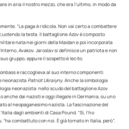
re in aria il nostro mezzo, che era l’ultimo, in modo da
iamente. “La paga è ridicola. Non vai certo a combattere
 scuotendo la testa. Il battaglione Azov è composto
litare nata nei giorni della Maidan e poi incorporata
Interno, Avakov. Jaroslav si definisce un patriota e non
suo gruppo, eppure il sospetto è lecito.
el Donbass e raccoglieva al suo interno componenti
e neonazista
Patriot Ukraiyny
. Anche la simbologia
eologia neonazista: nello scudo del battaglione Azov
to anche dai nazisti e oggi illegale in Germania, su uno
egato al neopaganesimo nazista. La fascinazione del
Italia dagli ambienti di Casa Pound. “Sì, l’ho
“ha combattuto con noi. È già tornato in Italia, però”.