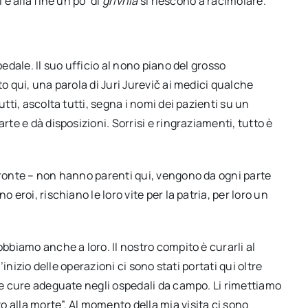
 e alla fine un po’ di
grivnia
si riescono a racimolare.
pedale. Il suo ufficio al nono piano del grosso
to qui, una parola di Juri Jurevič ai medici qualche
utti, ascolta tutti, segna i nomi dei pazienti su un
rte e dà disposizioni. Sorrisi e ringraziamenti, tutto è
fronte – non hanno parenti qui, vengono da ogni parte
 eroi, rischiano le loro vite per la patria, per loro un
obbiamo anche a loro. Il nostro compito è curarli al
’inizio delle operazioni ci sono stati portati qui oltre
ere cure adeguate negli ospedali da campo. Li rimettiamo
 alla morte”. Al momento della mia visita ci sono