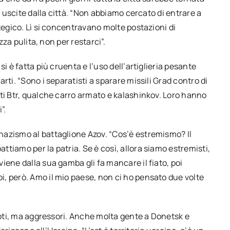
o uscite dalla città. “Non abbiamo cercato di entrare a
tegico. Lì si concentravano molte postazioni di
zza pulita, non per restarci”.
si è fatta più cruenta e l’uso dell’artiglieria pesante
rti. “Sono i separatisti a sparare missili Grad contro di
ti Btr, qualche carro armato e kalashinkov. Loro hanno
”.
azismo al battaglione Azov. “Cos’è estremismo? Il
tiamo per la patria. Se è così, allora siamo estremisti,
iene dalla sua gamba gli fa mancare il fiato, poi
, però. Amo il mio paese, non ci ho pensato due volte
rioti, ma aggressori. Anche molta gente a Donetsk e