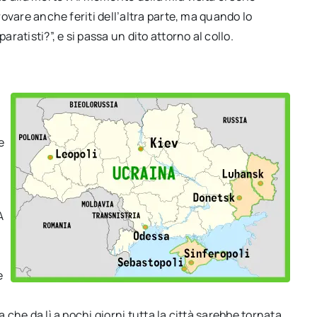
trovare anche feriti dell’altra parte, ma quando lo
aratisti?”, e si passa un dito attorno al collo.
e
A
e
a che da lì a pochi giorni tutta la città sarebbe tornata