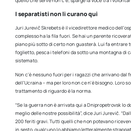
quello che serve non c’è, sparge la voce tra i volontari
I separatisti non li curano qui
Juri Jurevič Skrebets è il vicedirettore medico dell’os
complesso ha la fila fuori. Se hai un parente ricovera
piano più sotto di certo non guasterà. Lui fa entrare t
foglietto, pesca i telefoni da sotto una montagna di ca
sistemato.
Non c’è nessuno fuori per i ragazzi che arrivano dal 
dell’Ucraina – ma per loro non ce n’è bisogno. Loro sono
trattamento di riguardo è la norma.
“Se la guerra non è arrivata qui a Dnipropetrovsk lo d
meglio delle nostre possibilità”, dice Juri Jurevič. “Dall
200 feriti gravi. Tutti quelli che non potevano ricev
in sesto, qualcuno lo abbiamo letteralmente strappato