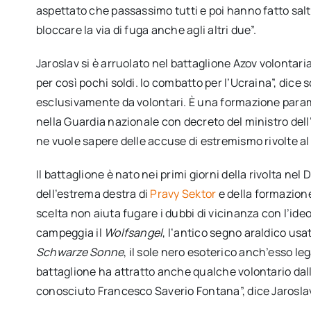
aspettato che passassimo tutti e poi hanno fatto salta
bloccare la via di fuga anche agli altri due”.
Jaroslav si è arruolato nel battaglione Azov volontar
per così pochi soldi. Io combatto per l’Ucraina”, dice
esclusivamente da volontari. È una formazione parami
nella Guardia nazionale con decreto del ministro dell’
ne vuole sapere delle accuse di estremismo rivolte al 
Il battaglione è nato nei primi giorni della rivolta n
dell’estrema destra di
Pravy Sektor
e della formazion
scelta non aiuta fugare i dubbi di vicinanza con l’id
campeggia il
Wolfsangel
, l’antico segno araldico usa
Schwarze Sonne
, il sole nero esoterico anch’esso l
battaglione ha attratto anche qualche volontario dall’
conosciuto Francesco Saverio Fontana”, dice Jaroslav, 