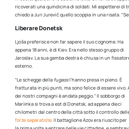
ricoverati una quindicina di soldati. Mi aspetterei di 
chiedo a Juri Jurevič quello scoppia in una risata. “Sep
Liberare Donetsk
Ljoša preferisce non far sapere il suo cognome. Ha
appena 18 anni, è di Kiev. Era nello stesso gruppo di
Jaroslav. La sua gamba destra è chiusa in un fissator
esterno.
“Le schegge della
fugass
l’hanno presa in pieno. È
fratturata in più punti, ma sono felice di essere vivo. 
dei nostri compagni è andata peggio.” Il sobborgo di
Mariinka si trova a est di Donetsk, ad appena dieci
chilometri dal centro della città sotto il controllo dell
forze separatiste
. Il battaglione Azov era riuscito per
la prima volta a entrare nelle vie cittadine, e sembrav