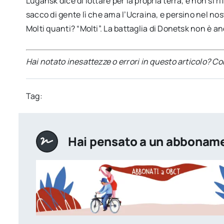
Lugansk dice di lottare per la propria terra, e non si ri
sacco di gente lì che ama l’Ucraina, e persino nel nos
Molti quanti? “Molti”. La battaglia di Donetsk non è a
Hai notato inesattezze o errori in questo articolo? C
Tag:
Hai pensato a un abbonam