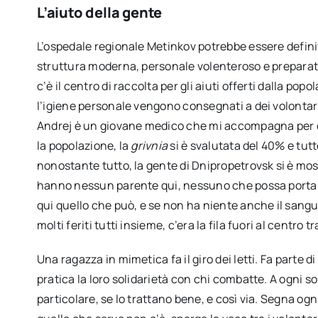
L’aiuto della gente
L’ospedale regionale Metinkov potrebbe essere defini
struttura moderna, personale volenteroso e preparato
c’è il centro di raccolta per gli aiuti offerti dalla pop
l’igiene personale vengono consegnati a dei volontar
Andrej è un giovane medico che mi accompagna per corr
la popolazione, la
grivnia
si è svalutata del 40% e tutt
nonostante tutto, la gente di Dnipropetrovsk si è mos
hanno nessun parente qui, nessuno che possa portare 
qui quello che può, e se non ha niente anche il sang
molti feriti tutti insieme, c’era la fila fuori al centro t
Una ragazza in mimetica fa il giro dei letti. Fa parte 
pratica la loro solidarietà con chi combatte. A ogni s
particolare, se lo trattano bene, e così via. Segna ogn