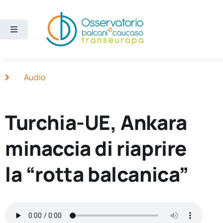
Salta
al
contenuto
Toggle
Navigation
Aree
Audio
Temi
Turchia-UE, Ankara
Ricerca e divulgazione
minaccia di riaprire
Sezioni
la “rotta balcanica”
Chi siamo
Cerca