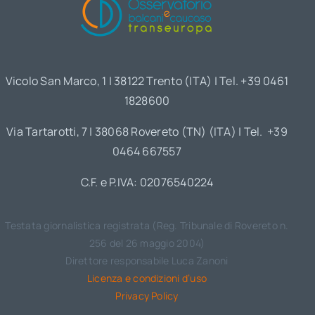
Vicolo San Marco, 1 | 38122 Trento (ITA) | Tel. +39 0461
1828600
Via Tartarotti, 7 | 38068 Rovereto (TN) (ITA) | Tel. +39
0464 667557
C.F. e P.IVA: 02076540224
Testata giornalistica registrata (Reg. Tribunale di Rovereto n.
256 del 26 maggio 2004)
Direttore responsabile Luca Zanoni
Licenza e condizioni d’uso
Privacy Policy