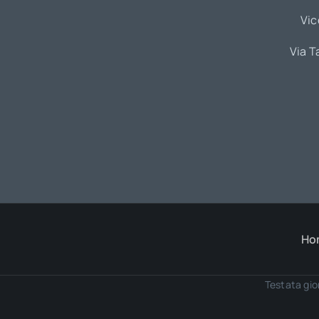
Vic
Via T
Ho
Testata gio