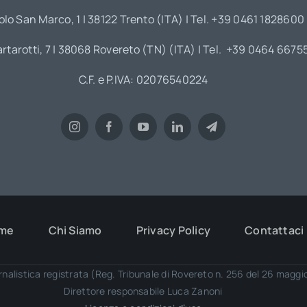
olo San Marco, 1 | 38122 Trento (ITA) | Tel. +39 0461 1828600
artarotti, 7 | 38068 Rovereto (TN) (ITA) | Tel. +39 0464 6675
C.F. e P.IVA: 02076540224
me
Chi Siamo
Privacy Policy
Contattaci
rnalistica registrata (Reg. Tribunale di Rovereto n. 256 del 26 magg
Direttore responsabile Luca Zanoni