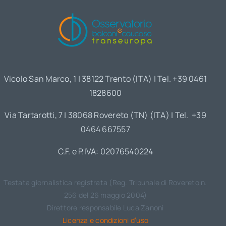
Vicolo San Marco, 1 | 38122 Trento (ITA) | Tel. +39 0461
1828600
Via Tartarotti, 7 | 38068 Rovereto (TN) (ITA) | Tel. +39
0464 667557
C.F. e P.IVA: 02076540224
Testata giornalistica registrata (Reg. Tribunale di Rovereto n.
256 del 26 maggio 2004)
Direttore responsabile Luca Zanoni
Licenza e condizioni d’uso