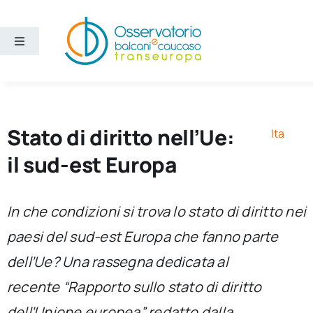
Salta
al
contenuto
Toggle
Navigation
Aree
Temi
Stato di diritto nell’Ue:
Ita
il sud-est Europa
Ricerca e divulgazione
In che condizioni si trova lo stato di diritto nei
Sezioni
paesi del sud-est Europa che fanno parte
dell’Ue? Una rassegna dedicata al
Chi siamo
recente “Rapporto sullo stato di diritto
Cerca
dell’Unione europea” redatto dalla