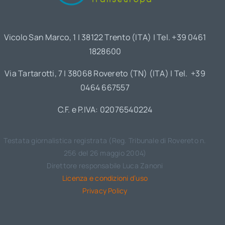
Vicolo San Marco, 1 | 38122 Trento (ITA) | Tel. +39 0461
1828600
Via Tartarotti, 7 | 38068 Rovereto (TN) (ITA) | Tel. +39
0464 667557
C.F. e P.IVA: 02076540224
Testata giornalistica registrata (Reg. Tribunale di Rovereto n.
256 del 26 maggio 2004)
Direttore responsabile Luca Zanoni
Licenza e condizioni d’uso
Privacy Policy