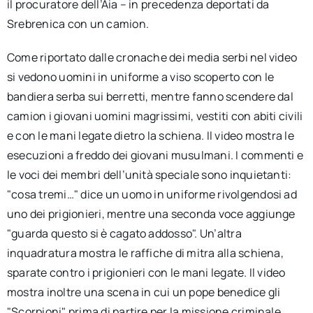
il procuratore dell’Aia – in precedenza deportati da
Srebrenica con un camion.
Come riportato dalle cronache dei media serbi nel video
si vedono uomini in uniforme a viso scoperto con le
bandiera serba sui berretti, mentre fanno scendere dal
camion i giovani uomini magrissimi, vestiti con abiti civili
e con le mani legate dietro la schiena. Il video mostra le
esecuzioni a freddo dei giovani musulmani. I commenti e
le voci dei membri dell’unità speciale sono inquietanti:
"cosa tremi…" dice un uomo in uniforme rivolgendosi ad
uno dei prigionieri, mentre una seconda voce aggiunge
"guarda questo si è cagato addosso". Un’altra
inquadratura mostra le raffiche di mitra alla schiena,
sparate contro i prigionieri con le mani legate. Il video
mostra inoltre una scena in cui un pope benedice gli
"Scorpioni" prima di partire per la missione criminale.