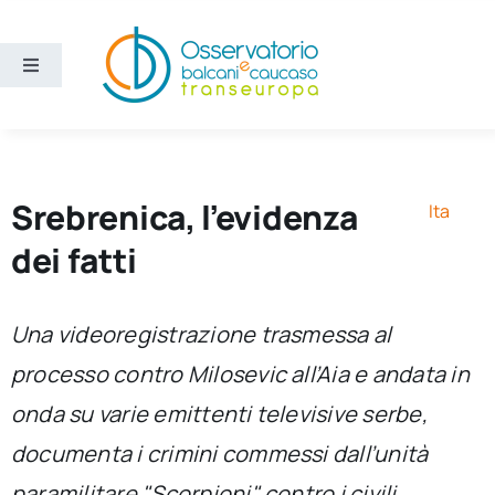
Salta
al
contenuto
Toggle
Navigation
Aree
Temi
Srebrenica, l’evidenza
Ita
dei fatti
Ricerca e divulgazione
Una videoregistrazione trasmessa al
Sezioni
processo contro Milosevic all’Aia e andata in
onda su varie emittenti televisive serbe,
Chi siamo
documenta i crimini commessi dall’unità
Cerca
paramilitare "Scorpioni" contro i civili