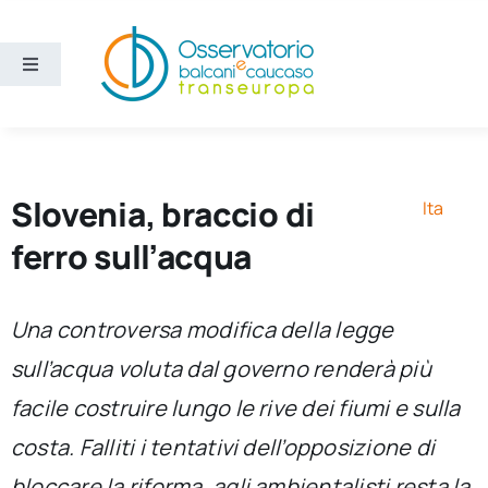
Salta
al
contenuto
Toggle
Navigation
Aree
Temi
Slovenia, braccio di
Ita
ferro sull’acqua
Ricerca e divulgazione
Una controversa modifica della legge
Sezioni
sull’acqua voluta dal governo renderà più
facile costruire lungo le rive dei fiumi e sulla
Chi siamo
costa. Falliti i tentativi dell’opposizione di
Cerca
bloccare la riforma, agli ambientalisti resta la