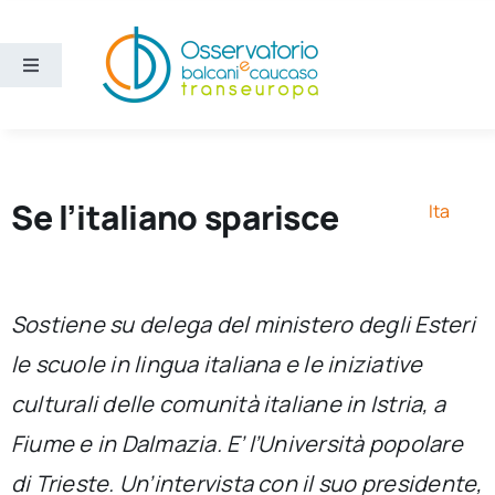
Salta
al
contenuto
Toggle
Navigation
Aree
Temi
Se l’italiano sparisce
Ita
Ricerca e divulgazione
Sostiene su delega del ministero degli Esteri
Sezioni
le scuole in lingua italiana e le iniziative
culturali delle comunità italiane in Istria, a
Chi siamo
Fiume e in Dalmazia. E’ l’Università popolare
Cerca
di Trieste. Un’intervista con il suo presidente,