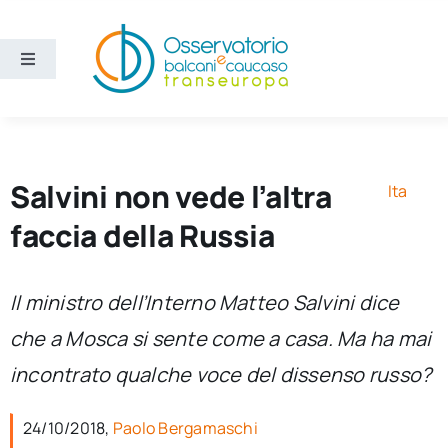
Salta
al
contenuto
Toggle
Navigation
Aree
Temi
Salvini non vede l’altra
Ita
faccia della Russia
Ricerca e divulgazione
Il ministro dell’Interno Matteo Salvini dice
Sezioni
che a Mosca si sente come a casa. Ma ha mai
incontrato qualche voce del dissenso russo?
Chi siamo
24/10/2018,
Paolo Bergamaschi
Cerca