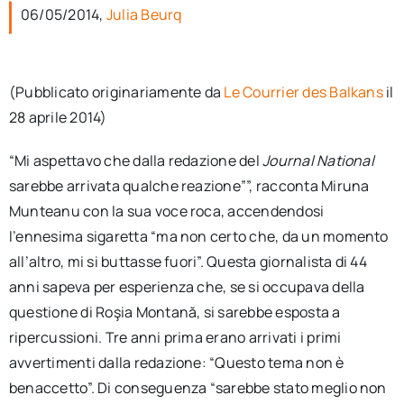
per:
06/05/2014,
Julia Beurq
Newsletter
(Pubblicato originariamente da
Le Courrier des Balkans
il
28 aprile 2014)
Ita
“Mi aspettavo che dalla redazione del
Journal National
sarebbe arrivata qualche reazione””, racconta Miruna
Munteanu con la sua voce roca, accendendosi
l’ennesima sigaretta “ma non certo che, da un momento
all’altro, mi si buttasse fuori”. Questa giornalista di 44
anni sapeva per esperienza che, se si occupava della
questione di Roşia Montană, si sarebbe esposta a
ripercussioni. Tre anni prima erano arrivati i primi
avvertimenti dalla redazione: “Questo tema non è
benaccetto”. Di conseguenza “sarebbe stato meglio non