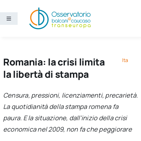
Salta
al
contenuto
Toggle
Navigation
Aree
Temi
Romania: la crisi limita
Ita
la libertà di stampa
Ricerca e divulgazione
Censura, pressioni, licenziamenti, precarietà.
Sezioni
La quotidianità della stampa romena fa
paura. E la situazione, dall’inizio della crisi
Chi siamo
economica nel 2009, non fa che peggiorare
Cerca