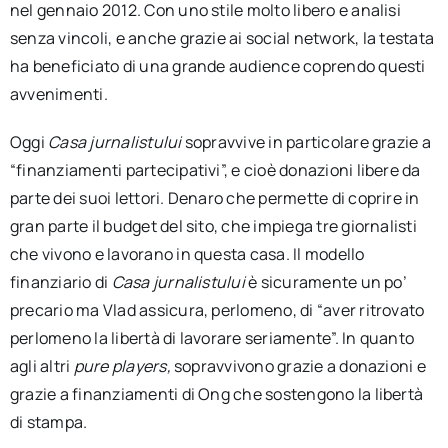
nel gennaio 2012. Con uno stile molto libero e analisi
senza vincoli, e anche grazie ai social network, la testata
ha beneficiato di una grande audience coprendo questi
avvenimenti.
Oggi
Casa jurnalistului
sopravvive in particolare grazie a
“finanziamenti partecipativi”, e cioè donazioni libere da
parte dei suoi lettori. Denaro che permette di coprire in
gran parte il budget del sito, che impiega tre giornalisti
che vivono e lavorano in questa casa. Il modello
finanziario di
Casa jurnalistului
è sicuramente un po’
precario ma Vlad assicura, perlomeno, di “aver ritrovato
perlomeno la libertà di lavorare seriamente”. In quanto
agli altri
pure players,
sopravvivono grazie a donazioni e
grazie a finanziamenti di Ong che sostengono la libertà
di stampa.