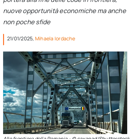
per:
nuove opportunità economiche ma anche
Newsletter
non poche sfide
21/01/2025,
Mihaela Iordache
Ita
Alle frontiere della Romania - © saxanad/Shutterstock