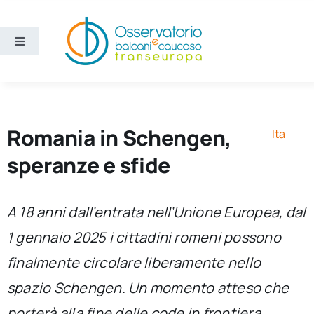
Salta
al
contenuto
Toggle
Navigation
Aree
Temi
Romania in Schengen,
Ita
speranze e sfide
Ricerca e divulgazione
A 18 anni dall’entrata nell’Unione Europea, dal
Sezioni
1 gennaio 2025 i cittadini romeni possono
finalmente circolare liberamente nello
Chi siamo
spazio Schengen. Un momento atteso che
Cerca
porterà alla fine delle code in frontiera,