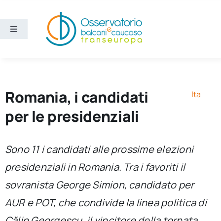
Salta
al
contenuto
Toggle
Navigation
Aree
Temi
Romania, i candidati
Ita
per le presidenziali
Ricerca e divulgazione
Sono 11 i candidati alle prossime elezioni
Sezioni
presidenziali in Romania. Tra i favoriti il
sovranista George Simion, candidato per
Chi siamo
AUR e POT, che condivide la linea politica di
Cerca
Călin Georgescu, il vincitore della tornata