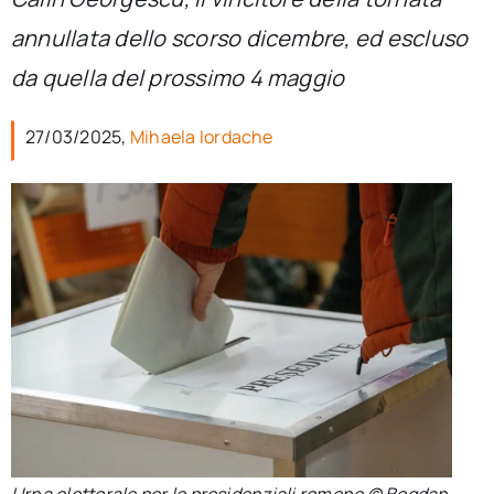
per:
annullata dello scorso dicembre, ed escluso
Newsletter
da quella del prossimo 4 maggio
27/03/2025,
Mihaela Iordache
Ita
Urna elettorale per le presidenziali romene © Bogdan