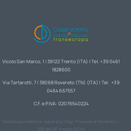
Vicolo San Marco, 1 | 38122 Trento (ITA) | Tel. +39 0461
1828600
Via Tartarotti, 7 | 38068 Rovereto (TN) (ITA) | Tel. +39
0464 667557
C.F. e P.IVA: 02076540224
Testata giornalistica registrata (Reg. Tribunale di Rovereto n.
256 del 26 maggio 2004)