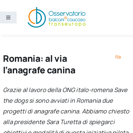
Salta
al
contenuto
Toggle
Navigation
Aree
Temi
Romania: al via
Ita
l’anagrafe canina
Ricerca e divulgazione
Grazie al lavoro della ONG italo-romena Save
Sezioni
the dogs si sono avviati in Romania due
progetti di anagrafe canina. Abbiamo chiesto
Chi siamo
alla presidente Sara Turetta di spiegarci
Cerca
obiettivi e modalità di questa iniziativa pilota