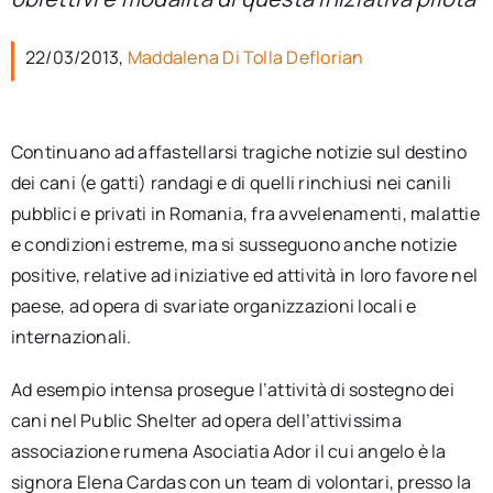
per:
22/03/2013,
Maddalena Di Tolla Deflorian
Newsletter
Ita
Continuano ad affastellarsi tragiche notizie sul destino
dei cani (e gatti) randagi e di quelli rinchiusi nei canili
pubblici e privati in Romania, fra avvelenamenti, malattie
e condizioni estreme, ma si susseguono anche notizie
positive, relative ad iniziative ed attività in loro favore nel
paese, ad opera di svariate organizzazioni locali e
internazionali.
Ad esempio intensa prosegue l’attività di sostegno dei
cani nel Public Shelter ad opera dell’attivissima
associazione rumena Asociatia Ador il cui angelo è la
signora Elena Cardas con un team di volontari, presso la