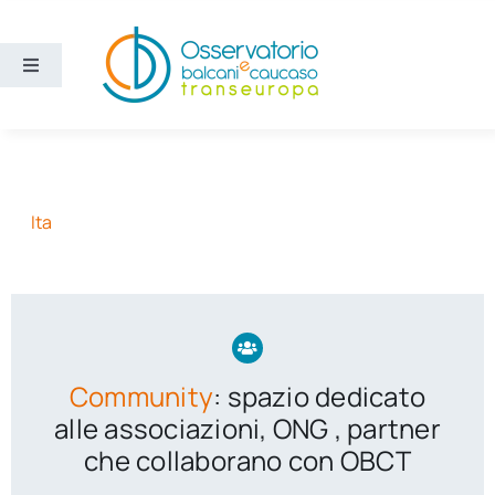
Salta
al
contenuto
Toggle
Navigation
Aree
Temi
Ita
Ricerca e divulgazione
Sezioni
Community
: spazio dedicato
Chi siamo
alle associazioni, ONG , partner
che collaborano con OBCT
Cerca