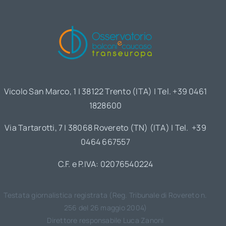
Vicolo San Marco, 1 | 38122 Trento (ITA) | Tel. +39 0461
1828600
Via Tartarotti, 7 | 38068 Rovereto (TN) (ITA) | Tel. +39
0464 667557
C.F. e P.IVA: 02076540224
Testata giornalistica registrata (Reg. Tribunale di Rovereto n.
256 del 26 maggio 2004)
Direttore responsabile Luca Zanoni