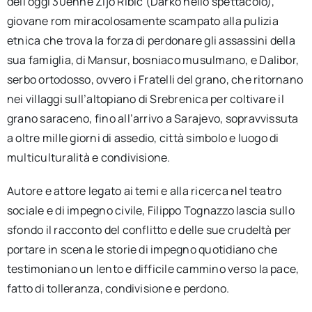
dell’oggi 30enne Zijo Ribić (Darko nello spettacolo),
giovane rom miracolosamente scampato alla pulizia
etnica che trova la forza di perdonare gli assassini della
sua famiglia, di Mansur, bosniaco musulmano, e Dalibor,
serbo ortodosso, ovvero i Fratelli del grano, che ritornano
nei villaggi sull’altopiano di Srebrenica per coltivare il
grano saraceno, fino all’arrivo a Sarajevo, sopravvissuta
a oltre mille giorni di assedio, città simbolo e luogo di
multiculturalità e condivisione.
Autore e attore legato ai temi e alla ricerca nel teatro
sociale e di impegno civile, Filippo Tognazzo lascia sullo
sfondo il racconto del conflitto e delle sue crudeltà per
portare in scena le storie di impegno quotidiano che
testimoniano un lento e difficile cammino verso la pace,
fatto di tolleranza, condivisione e perdono.