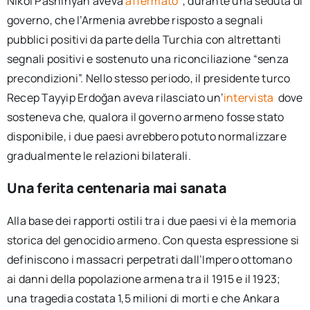
Nikol Pashinyan aveva
affermato
, durante una seduta di
governo, che l’Armenia avrebbe risposto a segnali
pubblici positivi da parte della Turchia con altrettanti
segnali positivi e sostenuto una riconciliazione “senza
precondizioni”. Nello stesso periodo, il presidente turco
Recep Tayyip Erdoğan aveva rilasciato un’
intervista
dove
sosteneva che, qualora il governo armeno fosse stato
disponibile, i due paesi avrebbero potuto normalizzare
gradualmente le relazioni bilaterali.
Una ferita centenaria mai sanata
Alla base dei rapporti ostili tra i due paesi vi è la memoria
storica del genocidio armeno. Con questa espressione si
definiscono i massacri perpetrati dall’Impero ottomano
ai danni della popolazione armena tra il 1915 e il 1923;
una tragedia costata 1,5 milioni di morti e che Ankara