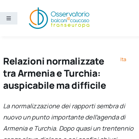
Salta
al
contenuto
Toggle
Navigation
Aree
Temi
Relazioni normalizzate
Ita
tra Armenia e Turchia:
Ricerca e divulgazione
auspicabile ma difficile
Sezioni
La normalizzazione dei rapporti sembra di
nuovo un punto importante dell’agenda di
Chi siamo
Armenia e Turchia. Dopo quasi un trentennio
Cerca