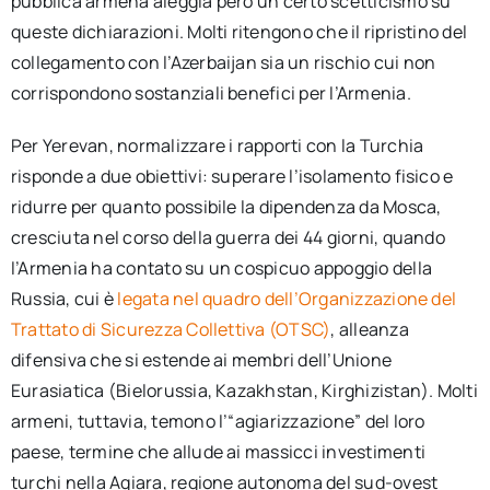
pubblica armena aleggia però un certo scetticismo su
queste dichiarazioni. Molti ritengono che il ripristino del
collegamento con l’Azerbaijan sia un rischio cui non
corrispondono sostanziali benefici per l’Armenia.
Per Yerevan, normalizzare i rapporti con la Turchia
risponde a due obiettivi: superare l’isolamento fisico e
ridurre per quanto possibile la dipendenza da Mosca,
cresciuta nel corso della guerra dei 44 giorni, quando
l’Armenia ha contato su un cospicuo appoggio della
Russia, cui è
legata nel quadro dell’Organizzazione del
Trattato di Sicurezza Collettiva (OTSC)
, alleanza
difensiva che si estende ai membri dell’Unione
Eurasiatica (Bielorussia, Kazakhstan, Kirghizistan). Molti
armeni, tuttavia, temono l’“agiarizzazione” del loro
paese, termine che allude ai massicci investimenti
turchi nella Agiara, regione autonoma del sud-ovest