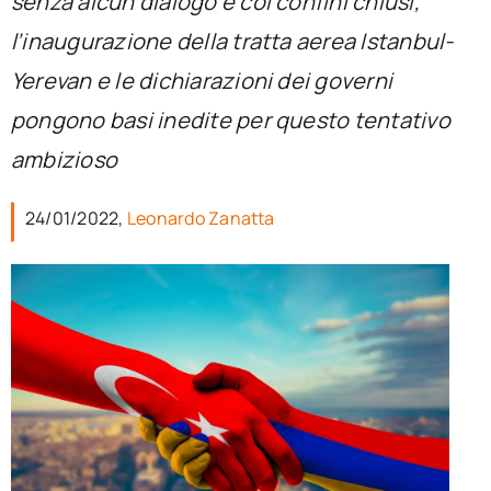
senza alcun dialogo e coi confini chiusi,
per:
l’inaugurazione della tratta aerea Istanbul-
Newsletter
Yerevan e le dichiarazioni dei governi
pongono basi inedite per questo tentativo
Ita
ambizioso
24/01/2022,
Leonardo Zanatta