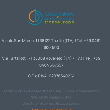
Vicolo San Marco, 1 | 38122 Trento (ITA) | Tel. +39 0461
1828600
Via Tartarotti, 7 | 38068 Rovereto (TN) (ITA) | Tel. +39
0464 667557
C.F. e P.IVA: 02076540224
Testata giornalistica registrata (Reg. Tribunale di Rovereto n.
256 del 26 maggio 2004)
Direttore responsabile Luca Zanoni
Licenza e condizioni d’uso