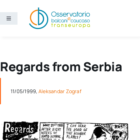
Salta
al
contenuto
Toggle
Navigation
Aree
Temi
Regards from Serbia
Ricerca e divulgazione
11/05/1999,
Aleksandar Zograf
Sezioni
Chi siamo
Cerca