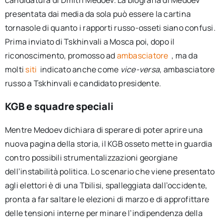
candidatura di Dmitri Medoev. La biografia di Medoev
presentata dai media da sola può essere la cartina
tornasole di quanto i rapporti russo-osseti siano confusi.
Prima inviato di Tskhinvali a Mosca poi, dopo il
riconoscimento, promosso ad
ambasciatore
, ma da
molti
siti
indicato anche come
vice-versa
, ambasciatore
russo a Tskhinvali e candidato presidente.
KGB e squadre speciali
Mentre Medoev dichiara di sperare di poter aprire una
nuova pagina della storia, il KGB osseto mette in guardia
contro possibili strumentalizzazioni georgiane
dell’instabilità politica. Lo scenario che viene presentato
agli elettori è di una Tbilisi, spalleggiata dall’occidente,
pronta a far saltare le elezioni di marzo e di approfittare
delle tensioni interne per minare l’indipendenza della