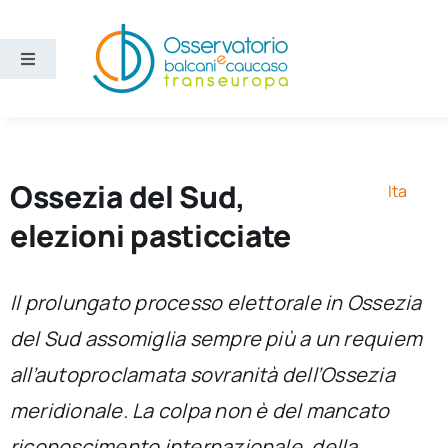
Salta
al
contenuto
Toggle
Navigation
Aree
Temi
Ossezia del Sud,
Ita
elezioni pasticciate
Ricerca e divulgazione
Il prolungato processo elettorale in Ossezia
Sezioni
del Sud assomiglia sempre più a un requiem
all’autoproclamata sovranità dell’Ossezia
Chi siamo
meridionale. La colpa non è del mancato
Cerca
riconoscimento internazionale, della