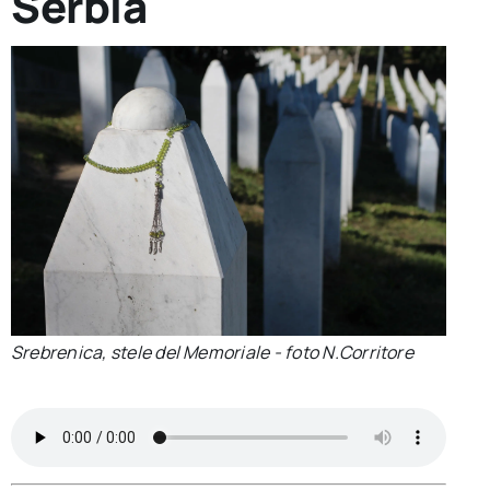
Serbia
per:
Newsletter
Ita
Srebrenica, stele del Memoriale - foto N.Corritore