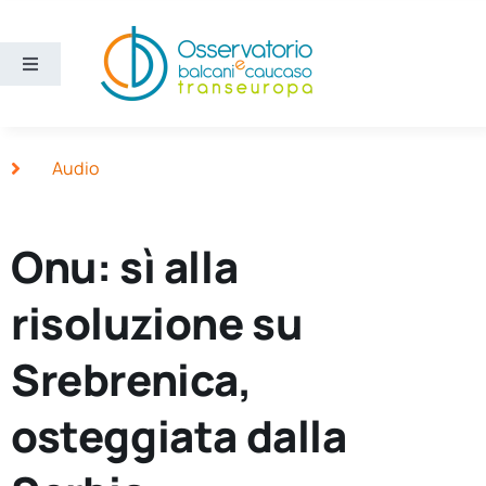
Salta
al
contenuto
Toggle
Navigation
Aree
Audio
Temi
Onu: sì alla
Ricerca e divulgazione
risoluzione su
Sezioni
Srebrenica,
Chi siamo
osteggiata dalla
Cerca