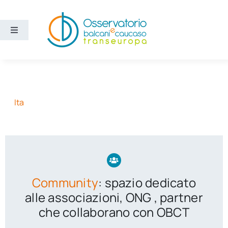
Salta
al
contenuto
Toggle
Navigation
Aree
Temi
Ita
Ricerca e divulgazione
Sezioni
Community
: spazio dedicato
Chi siamo
alle associazioni, ONG , partner
che collaborano con OBCT
Cerca